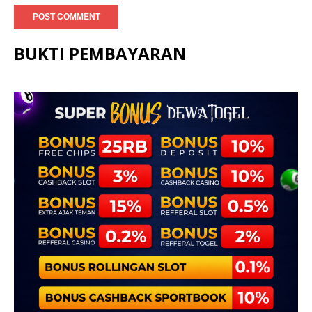
BUKTI PEMBAYARAN