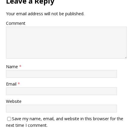
Leave a Reply
Your email address will not be published.
Comment
Name
*
Email
*
Website
Save my name, email, and website in this browser for the
next time I comment.