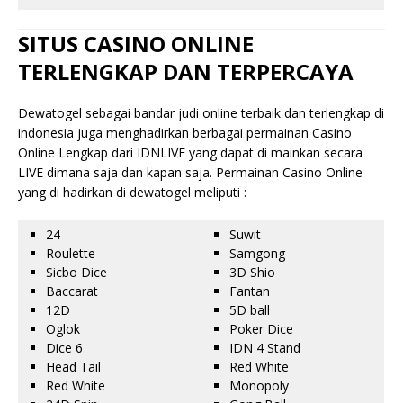
SITUS CASINO ONLINE
TERLENGKAP DAN TERPERCAYA
Dewatogel sebagai bandar judi online terbaik dan terlengkap di
indonesia juga menghadirkan berbagai permainan Casino
Online Lengkap dari IDNLIVE yang dapat di mainkan secara
LIVE dimana saja dan kapan saja. Permainan Casino Online
yang di hadirkan di dewatogel meliputi :
24
Suwit
Roulette
Samgong
Sicbo Dice
3D Shio
Baccarat
Fantan
12D
5D ball
Oglok
Poker Dice
Dice 6
IDN 4 Stand
Head Tail
Red White
Red White
Monopoly