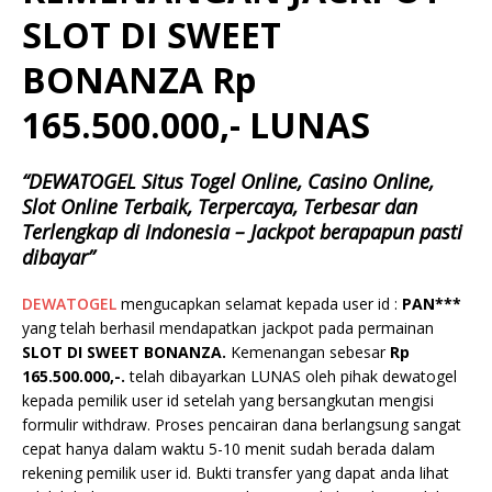
SLOT DI SWEET
BONANZA Rp
165.500.000,- LUNAS
“DEWATOGEL Situs Togel Online, Casino Online,
Slot Online Terbaik, Terpercaya, Terbesar dan
Terlengkap di Indonesia – Jackpot berapapun pasti
dibayar”
DEWATOGEL
mengucapkan selamat kepada user id :
PAN***
yang telah berhasil mendapatkan jackpot pada permainan
SLOT DI SWEET BONANZA.
Kemenangan sebesar
Rp
165.500.000,-.
telah dibayarkan LUNAS oleh pihak dewatogel
kepada pemilik user id setelah yang bersangkutan mengisi
formulir withdraw. Proses pencairan dana berlangsung sangat
cepat hanya dalam waktu 5-10 menit sudah berada dalam
rekening pemilik user id. Bukti transfer yang dapat anda lihat