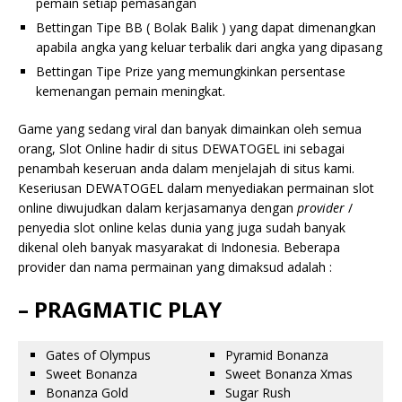
pemain setiap pemasangan
Bettingan Tipe BB ( Bolak Balik ) yang dapat dimenangkan
apabila angka yang keluar terbalik dari angka yang dipasang
Bettingan Tipe Prize yang memungkinkan persentase
kemenangan pemain meningkat.
Game yang sedang viral dan banyak dimainkan oleh semua
orang, Slot Online hadir di situs DEWATOGEL ini sebagai
penambah keseruan anda dalam menjelajah di situs kami.
Keseriusan DEWATOGEL dalam menyediakan permainan slot
online diwujudkan dalam kerjasamanya dengan
provider
/
penyedia slot online kelas dunia yang juga sudah banyak
dikenal oleh banyak masyarakat di Indonesia. Beberapa
provider dan nama permainan yang dimaksud adalah :
– PRAGMATIC PLAY
Gates of Olympus
Pyramid Bonanza
Sweet Bonanza
Sweet Bonanza Xmas
Bonanza Gold
Sugar Rush