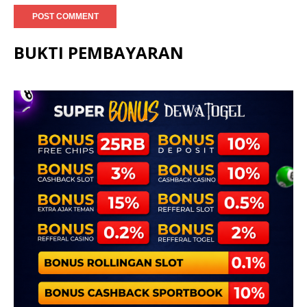
BUKTI PEMBAYARAN