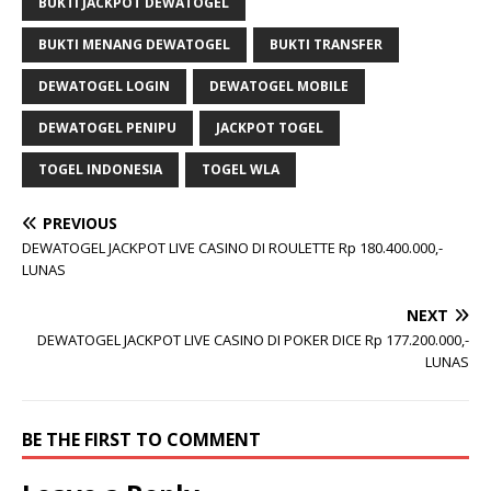
BUKTI JACKPOT DEWATOGEL
BUKTI MENANG DEWATOGEL
BUKTI TRANSFER
DEWATOGEL LOGIN
DEWATOGEL MOBILE
DEWATOGEL PENIPU
JACKPOT TOGEL
TOGEL INDONESIA
TOGEL WLA
PREVIOUS
DEWATOGEL JACKPOT LIVE CASINO DI ROULETTE Rp 180.400.000,-
LUNAS
NEXT
DEWATOGEL JACKPOT LIVE CASINO DI POKER DICE Rp 177.200.000,-
LUNAS
BE THE FIRST TO COMMENT