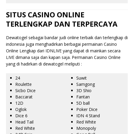
SITUS CASINO ONLINE
TERLENGKAP DAN TERPERCAYA
Dewatogel sebagai bandar judi online terbaik dan terlengkap di
indonesia juga menghadirkan berbagai permainan Casino
Online Lengkap dari IDNLIVE yang dapat di mainkan secara
LIVE dimana saja dan kapan saja. Permainan Casino Online
yang di hadirkan di dewatogel meliputi :
24
Suwit
Roulette
Samgong
Sicbo Dice
3D Shio
Baccarat
Fantan
12D
5D ball
Oglok
Poker Dice
Dice 6
IDN 4 Stand
Head Tail
Red White
Red White
Monopoly