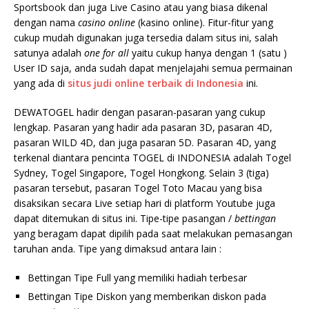
Sportsbook dan juga Live Casino atau yang biasa dikenal
dengan nama
casino online
(kasino online). Fitur-fitur yang
cukup mudah digunakan juga tersedia dalam situs ini, salah
satunya adalah
one for all
yaitu cukup hanya dengan 1 (satu )
User ID saja, anda sudah dapat menjelajahi semua permainan
yang ada di
situs judi online terbaik di Indonesia
ini.
DEWATOGEL hadir dengan pasaran-pasaran yang cukup
lengkap. Pasaran yang hadir ada pasaran 3D, pasaran 4D,
pasaran WILD 4D, dan juga pasaran 5D. Pasaran 4D, yang
terkenal diantara pencinta TOGEL di INDONESIA adalah Togel
Sydney, Togel Singapore, Togel Hongkong. Selain 3 (tiga)
pasaran tersebut, pasaran Togel Toto Macau yang bisa
disaksikan secara Live setiap hari di platform Youtube juga
dapat ditemukan di situs ini. Tipe-tipe pasangan /
bettingan
yang beragam dapat dipilih pada saat melakukan pemasangan
taruhan anda. Tipe yang dimaksud antara lain :
Bettingan Tipe Full yang memiliki hadiah terbesar
Bettingan Tipe Diskon yang memberikan diskon pada