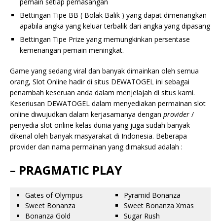
pemain setiap pemasangan
Bettingan Tipe BB ( Bolak Balik ) yang dapat dimenangkan
apabila angka yang keluar terbalik dari angka yang dipasang
Bettingan Tipe Prize yang memungkinkan persentase
kemenangan pemain meningkat.
Game yang sedang viral dan banyak dimainkan oleh semua
orang, Slot Online hadir di situs DEWATOGEL ini sebagai
penambah keseruan anda dalam menjelajah di situs kami.
Keseriusan DEWATOGEL dalam menyediakan permainan slot
online diwujudkan dalam kerjasamanya dengan
provider
/
penyedia slot online kelas dunia yang juga sudah banyak
dikenal oleh banyak masyarakat di Indonesia. Beberapa
provider dan nama permainan yang dimaksud adalah :
– PRAGMATIC PLAY
Gates of Olympus
Pyramid Bonanza
Sweet Bonanza
Sweet Bonanza Xmas
Bonanza Gold
Sugar Rush