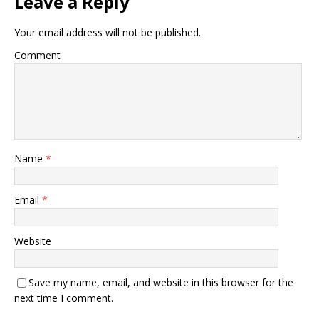
Leave a Reply
Your email address will not be published.
Comment
Name
*
Email
*
Website
Save my name, email, and website in this browser for the
next time I comment.