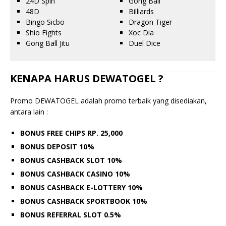
24D Spin
Gong Ball
48D
Billiards
Bingo Sicbo
Dragon Tiger
Shio Fights
Xoc Dia
Gong Ball Jitu
Duel Dice
KENAPA HARUS DEWATOGEL ?
Promo DEWATOGEL adalah promo terbaik yang disediakan,
antara lain :
BONUS FREE CHIPS RP. 25,000
BONUS DEPOSIT 10%
BONUS CASHBACK SLOT 10%
BONUS CASHBACK CASINO 10%
BONUS CASHBACK E-LOTTERY 10%
BONUS CASHBACK SPORTBOOK 10%
BONUS REFERRAL SLOT 0.5%