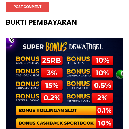
BUKTI PEMBAYARAN