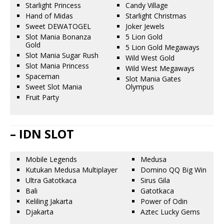
Starlight Princess
Candy Village
Hand of Midas
Starlight Christmas
Sweet DEWATOGEL
Joker Jewels
Slot Mania Bonanza
5 Lion Gold
Gold
5 Lion Gold Megaways
Slot Mania Sugar Rush
Wild West Gold
Slot Mania Princess
Wild West Megaways
Spaceman
Slot Mania Gates
Sweet Slot Mania
Olympus
Fruit Party
– IDN SLOT
Mobile Legends
Medusa
Kutukan Medusa Multiplayer
Domino QQ Big Win
Ultra Gatotkaca
Sirus Gila
Bali
Gatotkaca
Keliling Jakarta
Power of Odin
Djakarta
Aztec Lucky Gems