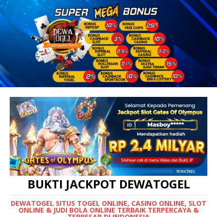
BUKTI JACKPOT DEWATOGEL
DEWATOGEL SITUS TOGEL ONLINE, CASINO ONLINE, SLOT
ONLINE & JUDI BOLA ONLINE TERBAIK TERPERCAYA &
TERBESAR DI INDONESIA