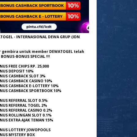
TOGEL - INTERNASIONAL DEWA GRUP (IDN
r gembira untuk member DEWATOGEL telah
r
BONUS-BONUS SPECIAL
!!!
US FREE CHIPS RP. 25,000
NUS DEPOSIT 10%
NUS CASHBACK SLOT 3%
NUS CASHBACK CASINO 10%
NUS CASHBACK E-LOTTERY 10%
NUS CASHBACK SPORTBOOK 10%
NUS REFERRAL SLOT 0.5%
NUS REFERRAL TOGEL 2%
NUS REFERRAL CASINO 0.2%
NUS ROLLINGAN SLOT 0.1%
NUS EXTRA AJAK TEMAN 15%
NUS LOTTERY JOWOPOOLS
NUS MYSTERY BOX