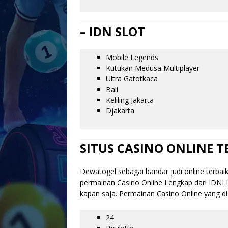
– IDN SLOT
Mobile Legends
Kutukan Medusa Multiplayer
Ultra Gatotkaca
Bali
Keliling Jakarta
Djakarta
SITUS CASINO ONLINE 
Dewatogel sebagai bandar judi online terbai
permainan Casino Online Lengkap dari IDNLI
kapan saja. Permainan Casino Online yang di 
24