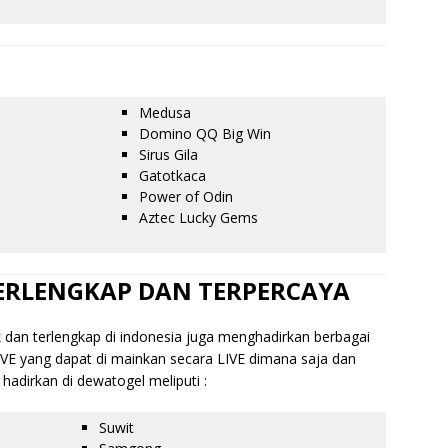
Medusa
Domino QQ Big Win
Sirus Gila
Gatotkaca
Power of Odin
Aztec Lucky Gems
TERLENGKAP DAN TERPERCAYA
k dan terlengkap di indonesia juga menghadirkan berbagai
VE yang dapat di mainkan secara LIVE dimana saja dan
hadirkan di dewatogel meliputi :
Suwit