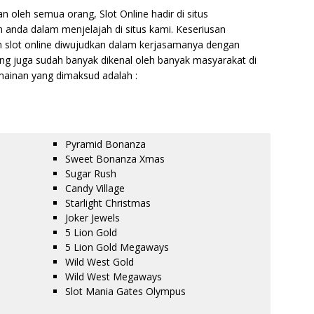
 oleh semua orang, Slot Online hadir di situs
nda dalam menjelajah di situs kami. Keseriusan
lot online diwujudkan dalam kerjasamanya dengan
yang juga sudah banyak dikenal oleh banyak masyarakat di
mainan yang dimaksud adalah :
Pyramid Bonanza
Sweet Bonanza Xmas
Sugar Rush
Candy Village
Starlight Christmas
Joker Jewels
5 Lion Gold
5 Lion Gold Megaways
Wild West Gold
Wild West Megaways
Slot Mania Gates Olympus