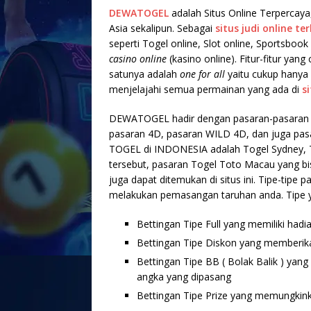
DEWATOGEL
adalah Situs Online Terpercaya
Asia sekalipun. Sebagai
situs judi online te
seperti Togel online, Slot online, Sportsboo
casino online
(kasino online). Fitur-fitur yan
satunya adalah
one for all
yaitu cukup hanya 
menjelajahi semua permainan yang ada di
s
DEWATOGEL hadir dengan pasaran-pasaran y
pasaran 4D, pasaran WILD 4D, dan juga pasa
TOGEL di INDONESIA adalah Togel Sydney, To
tersebut, pasaran Togel Toto Macau yang bis
juga dapat ditemukan di situs ini. Tipe-tipe 
melakukan pemasangan taruhan anda. Tipe ya
Bettingan Tipe Full yang memiliki hadi
Bettingan Tipe Diskon yang memberik
Bettingan Tipe BB ( Bolak Balik ) yang
angka yang dipasang
Bettingan Tipe Prize yang memungki