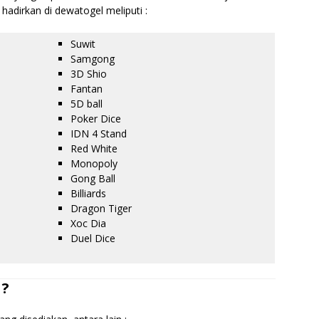
hadirkan di dewatogel meliputi :
Suwit
Samgong
3D Shio
Fantan
5D ball
Poker Dice
IDN 4 Stand
Red White
Monopoly
Gong Ball
Billiards
Dragon Tiger
Xoc Dia
Duel Dice
 ?