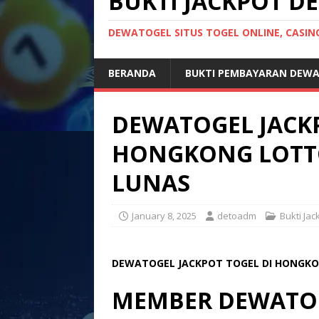
BUKTI JACKPOT D
DEWATOGEL SITUS TOGEL ONLINE, CASINO
BERANDA
BUKTI PEMBAYARAN DEW
DEWATOGEL JACKP
HONGKONG LOTTO R
LUNAS
January 8, 2025
detoadm
Bukti Ja
DEWATOGEL JACKPOT TOGEL DI HONGKON
MEMBER DEWATO