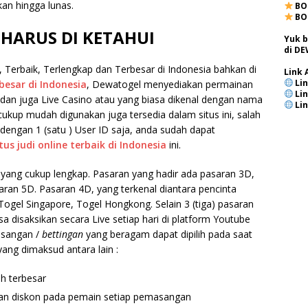
an hingga lunas.
BO
BO
HARUS DI KETAHUI
Yuk b
di D
, Terbaik, Terlengkap dan Terbesar di Indonesia bahkan di
Link 
Lin
besar di Indonesia
, Dewatogel menyediakan permainan
Lin
k dan juga Live Casino atau yang biasa dikenal dengan nama
Lin
g cukup mudah digunakan juga tersedia dalam situs ini, salah
dengan 1 (satu ) User ID saja, anda sudah dapat
itus judi online terbaik di Indonesia
ini.
ang cukup lengkap. Pasaran yang hadir ada pasaran 3D,
ran 5D. Pasaran 4D, yang terkenal diantara pencinta
gel Singapore, Togel Hongkong. Selain 3 (tiga) pasaran
a disaksikan secara Live setiap hari di platform Youtube
pasangan /
bettingan
yang beragam dapat dipilih pada saat
ng dimaksud antara lain :
ah terbesar
an diskon pada pemain setiap pemasangan