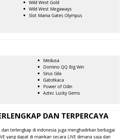
Wild West Gold
Wild West Megaways
Slot Mania Gates Olympus
Medusa
Domino QQ Big Win
Sirus Gila
Gatotkaca
Power of Odin
Aztec Lucky Gems
TERLENGKAP DAN TERPERCAYA
k dan terlengkap di indonesia juga menghadirkan berbagai
VE yang dapat di mainkan secara LIVE dimana saja dan