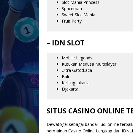
Slot Mania Princess
Spaceman
Sweet Slot Mania
Fruit Party
– IDN SLOT
Mobile Legends
Kutukan Medusa Multiplayer
Ultra Gatotkaca
Bali
Keliling Jakarta
Djakarta
SITUS CASINO ONLINE 
Dewatogel sebagai bandar judi online terbai
permainan Casino Online Lengkap dari IDNLI