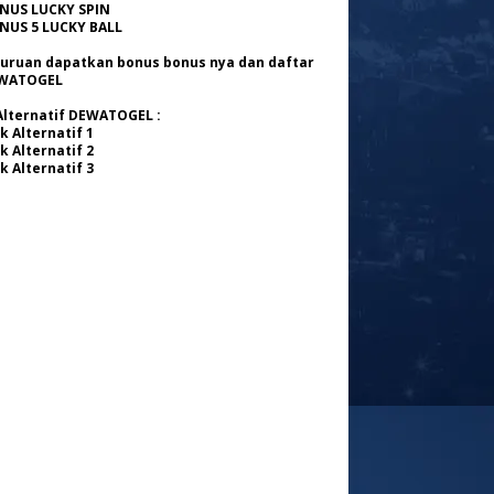
NUS LUCKY SPIN
NUS 5 LUCKY BALL
uruan dapatkan bonus bonus nya dan daftar
EWATOGEL
Alternatif
DEWATOGEL
:
k Alternatif 1
k Alternatif 2
k Alternatif 3