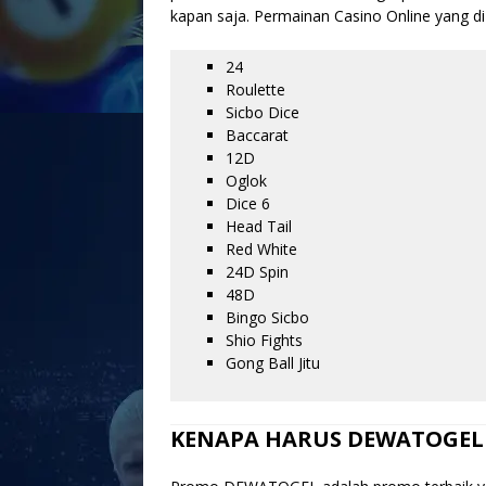
kapan saja. Permainan Casino Online yang di 
24
Roulette
Sicbo Dice
Baccarat
12D
Oglok
Dice 6
Head Tail
Red White
24D Spin
48D
Bingo Sicbo
Shio Fights
Gong Ball Jitu
KENAPA HARUS DEWATOGEL