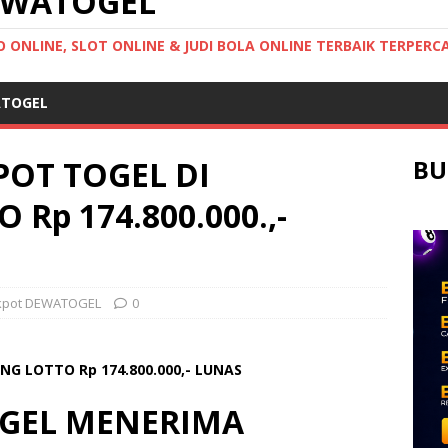
EWATOGEL
 ONLINE, SLOT ONLINE & JUDI BOLA ONLINE TERBAIK TERPERCA
ATOGEL
OT TOGEL DI
BU
p 174.800.000.,-
ckpot DEWATOGEL
0
G LOTTO Rp 174.800.000,- LUNAS
GEL MENERIMA