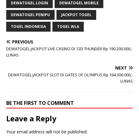
DEWATOGEL LOGIN
DEWATOGEL MOBILE
DEWATOGEL PENIPU
JACKPOT TOGEL
TOGEL INDONESIA
TOGEL WLA
PREVIOUS
DEWATOGEL JACKPOT LIVE CASINO DI 12D THUNDER Rp 190.200.000,-
LUNAS
NEXT
DEWATOGEL JACKPOT SLOT DI GATES OF OLYMPUS Rp 164.300.000,-
LUNAS
BE THE FIRST TO COMMENT
Leave a Reply
Your email address will not be published.