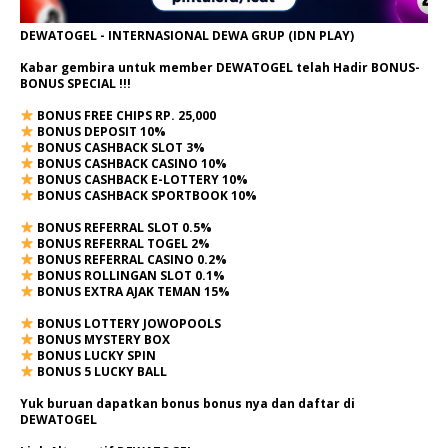
DEWATOGEL - INTERNASIONAL DEWA GRUP (IDN PLAY)
Kabar gembira untuk member DEWATOGEL telah Hadir
BONUS-
BONUS SPECIAL
!!!
BONUS FREE CHIPS RP. 25,000
BONUS DEPOSIT 10%
BONUS CASHBACK SLOT 3%
BONUS CASHBACK CASINO 10%
BONUS CASHBACK E-LOTTERY 10%
BONUS CASHBACK SPORTBOOK 10%
BONUS REFERRAL SLOT 0.5%
BONUS REFERRAL TOGEL 2%
BONUS REFERRAL CASINO 0.2%
BONUS ROLLINGAN SLOT 0.1%
BONUS EXTRA AJAK TEMAN 15%
BONUS LOTTERY JOWOPOOLS
BONUS MYSTERY BOX
BONUS LUCKY SPIN
BONUS 5 LUCKY BALL
Yuk buruan dapatkan bonus bonus nya dan daftar di
DEWATOGEL