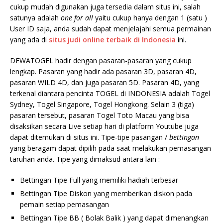
cukup mudah digunakan juga tersedia dalam situs ini, salah
satunya adalah
one for all
yaitu cukup hanya dengan 1 (satu )
User ID saja, anda sudah dapat menjelajahi semua permainan
yang ada di
situs judi
online terbaik di Indonesia
ini.
DEWATOGEL hadir dengan pasaran-pasaran yang cukup
lengkap. Pasaran yang hadir ada pasaran 3D, pasaran 4D,
pasaran WILD 4D, dan juga pasaran 5D. Pasaran 4D, yang
terkenal diantara pencinta TOGEL di INDONESIA adalah Togel
Sydney, Togel Singapore, Togel Hongkong. Selain 3 (tiga)
pasaran tersebut, pasaran Togel Toto Macau yang bisa
disaksikan secara Live setiap hari di platform Youtube juga
dapat ditemukan di situs ini. Tipe-tipe pasangan /
bettingan
yang beragam dapat dipilih pada saat melakukan pemasangan
taruhan anda. Tipe yang dimaksud antara lain :
Bettingan Tipe Full yang memiliki hadiah terbesar
Bettingan Tipe Diskon yang memberikan diskon pada
pemain setiap pemasangan
Bettingan Tipe BB ( Bolak Balik ) yang dapat dimenangkan