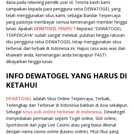
dana pada rekening pemilik user id. Terima kasih kami
sampaikan kepada para pengguna setia DEWATOGEL yang
telah menggunakan situs kami, sebagai Bandar Terpercaya
yang pastinya membayar semua kemenangan member hingga
lunas. Apakah
DEWATOGEL PENIPU
? Reputasi “DEWATOGEL
TERPERCAYA” sudah sangat melekat. puluhan hingga ratusan
ribu pengguna setia DEWATOGEL tetap menggunakan situs
terbesar dan terbaik di Indonesia ini. Hapus rasa was-was dan
khawatir anda, kemenangan anda berapapun PASTI
dibayarkan hingga lunas.
INFO DEWATOGEL YANG HARUS DI
KETAHUI
DEWATOGEL
adalah Situs Online Terpercaya, Terbaik,
Terlengkap dan Terbesar di Indonesia bahkan di Asia sekalipun.
Sebagai
situs judi online terbesar di Indonesia
, Dewatogel
menyediakan permainan seperti Togel online, Slot online,
Sportsbook dan juga Live Casino atau yang biasa dikenal
dengan nama
casino online
(kasino online). Fitur-fitur yang