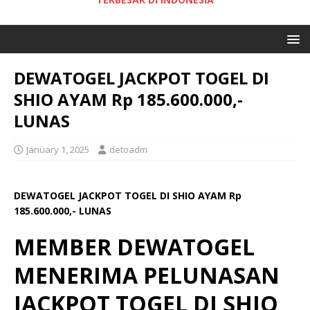
DEWATOGEL JACKPOT TOGEL DI
SHIO AYAM Rp 185.600.000,-
LUNAS
January 1, 2025
detoadm
DEWATOGEL JACKPOT TOGEL DI SHIO AYAM Rp
185.600.000,- LUNAS
MEMBER DEWATOGEL
MENERIMA PELUNASAN
JACKPOT TOGEL DI SHIO