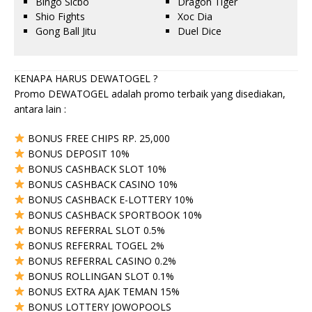
Bingo Sicbo
Dragon Tiger
Shio Fights
Xoc Dia
Gong Ball Jitu
Duel Dice
KENAPA HARUS DEWATOGEL ?
Promo DEWATOGEL adalah promo terbaik yang disediakan,
antara lain :
BONUS FREE CHIPS RP. 25,000
BONUS DEPOSIT 10%
BONUS CASHBACK SLOT 10%
BONUS CASHBACK CASINO 10%
BONUS CASHBACK E-LOTTERY 10%
BONUS CASHBACK SPORTBOOK 10%
BONUS REFERRAL SLOT 0.5%
BONUS REFERRAL TOGEL 2%
BONUS REFERRAL CASINO 0.2%
BONUS ROLLINGAN SLOT 0.1%
BONUS EXTRA AJAK TEMAN 15%
BONUS LOTTERY JOWOPOOLS