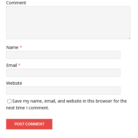
Comment
Name
*
Email
*
Website
Save my name, email, and website in this browser for the
next time I comment.