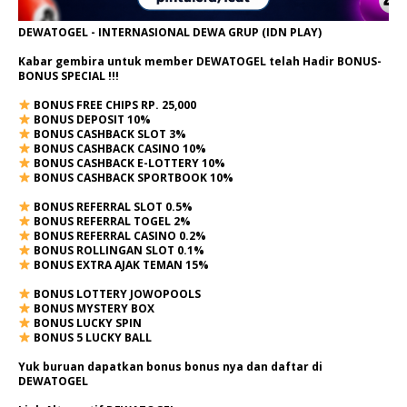
DEWATOGEL - INTERNASIONAL DEWA GRUP (IDN PLAY)
Kabar gembira untuk member DEWATOGEL telah Hadir
BONUS-
BONUS SPECIAL
!!!
BONUS FREE CHIPS RP. 25,000
BONUS DEPOSIT 10%
BONUS CASHBACK SLOT 3%
BONUS CASHBACK CASINO 10%
BONUS CASHBACK E-LOTTERY 10%
BONUS CASHBACK SPORTBOOK 10%
BONUS REFERRAL SLOT 0.5%
BONUS REFERRAL TOGEL 2%
BONUS REFERRAL CASINO 0.2%
BONUS ROLLINGAN SLOT 0.1%
BONUS EXTRA AJAK TEMAN 15%
BONUS LOTTERY JOWOPOOLS
BONUS MYSTERY BOX
BONUS LUCKY SPIN
BONUS 5 LUCKY BALL
Yuk buruan dapatkan bonus bonus nya dan daftar di
DEWATOGEL