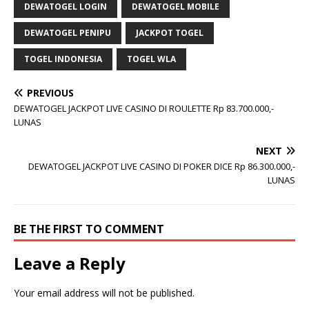
DEWATOGEL LOGIN
DEWATOGEL MOBILE
DEWATOGEL PENIPU
JACKPOT TOGEL
TOGEL INDONESIA
TOGEL WLA
PREVIOUS
DEWATOGEL JACKPOT LIVE CASINO DI ROULETTE Rp 83.700.000,-
LUNAS
NEXT
DEWATOGEL JACKPOT LIVE CASINO DI POKER DICE Rp 86.300.000,-
LUNAS
BE THE FIRST TO COMMENT
Leave a Reply
Your email address will not be published.