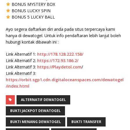
BONUS MYSTERY BOX
BONUS LUCKY SPIN
BONUS 5 LUCKY BALL
Ayo segera daftarkan diri anda pada situs terpercaya kami
hanya di dewatogel. Untuk info pendaftaran lebih lanjut boleh
hubungi kontak dibawah ini :
Link Alternatif 1:
http://178.128.222.158/
Link Alternatif 2:
https://172.93.186.2/
Link Alternatif 3:
https://
Playdetol.com
/
Link Alternatif 3:
https://orbit.sgp1.cdn.digitaloceanspaces.com/dewatogel
/index.html
ALTERNATIF DEWATOGEL
BUKTI JACKPOT DEWATOGEL
BUKTI MENANG DEWATOGEL
BUKTI TRANSFER