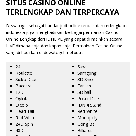
SITUS CASINO ONLINE
TERLENGKAP DAN TERPERCAYA
Dewatogel sebagai bandar judi online terbaik dan terlengkap di
indonesia juga menghadirkan berbagai permainan Casino
Online Lengkap dari IDNLIVE yang dapat di mainkan secara
LIVE dimana saja dan kapan saja. Permainan Casino Online
yang di hadirkan di dewatogel meliputi :
24
Suwit
Roulette
Samgong
Sicbo Dice
3D Shio
Baccarat
Fantan
12D
5D ball
Oglok
Poker Dice
Dice 6
IDN 4 Stand
Head Tail
Red White
Red White
Monopoly
24D Spin
Gong Ball
48D
Billiards