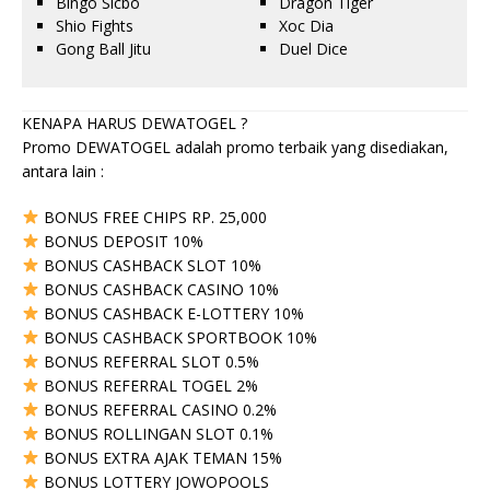
Bingo Sicbo
Dragon Tiger
Shio Fights
Xoc Dia
Gong Ball Jitu
Duel Dice
KENAPA HARUS DEWATOGEL ?
Promo DEWATOGEL adalah promo terbaik yang disediakan,
antara lain :
BONUS FREE CHIPS RP. 25,000
BONUS DEPOSIT 10%
BONUS CASHBACK SLOT 10%
BONUS CASHBACK CASINO 10%
BONUS CASHBACK E-LOTTERY 10%
BONUS CASHBACK SPORTBOOK 10%
BONUS REFERRAL SLOT 0.5%
BONUS REFERRAL TOGEL 2%
BONUS REFERRAL CASINO 0.2%
BONUS ROLLINGAN SLOT 0.1%
BONUS EXTRA AJAK TEMAN 15%
BONUS LOTTERY JOWOPOOLS