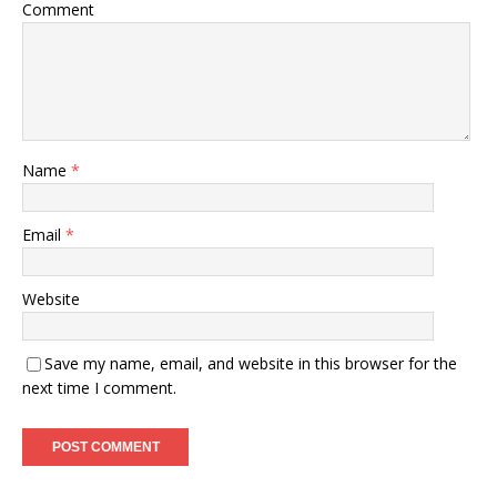
Comment
Name
*
Email
*
Website
Save my name, email, and website in this browser for the
next time I comment.