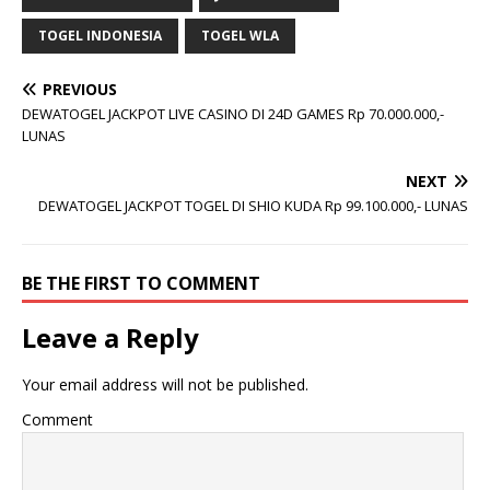
TOGEL INDONESIA
TOGEL WLA
PREVIOUS
DEWATOGEL JACKPOT LIVE CASINO DI 24D GAMES Rp 70.000.000,-
LUNAS
NEXT
DEWATOGEL JACKPOT TOGEL DI SHIO KUDA Rp 99.100.000,- LUNAS
BE THE FIRST TO COMMENT
Leave a Reply
Your email address will not be published.
Comment