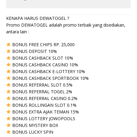
KENAPA HARUS DEWATOGEL ?
Promo DEWATOGEL adalah promo terbaik yang disediakan,
antara lain :
BONUS FREE CHIPS RP. 25,000
BONUS DEPOSIT 10%
BONUS CASHBACK SLOT 10%
BONUS CASHBACK CASINO 10%
BONUS CASHBACK E-LOTTERY 10%
BONUS CASHBACK SPORTBOOK 10%
BONUS REFERRAL SLOT 0.5%
BONUS REFERRAL TOGEL 2%
BONUS REFERRAL CASINO 0.2%
BONUS ROLLINGAN SLOT 0.1%
BONUS EXTRA AJAK TEMAN 15%
BONUS LOTTERY JOWOPOOLS
BONUS MYSTERY BOX
BONUS LUCKY SPIN