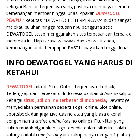
sebagai Bandar Terpercaya yang pastinya membayar semua
kemenangan member hingga lunas. Apakah
DEWATOGEL
PENIPU
? Reputasi “DEWATOGEL TERPERCAYA” sudah sangat
melekat. puluhan hingga ratusan ribu pengguna setia
DEWATOGEL tetap menggunakan situs terbesar dan terbaik di
Indonesia ini. Hapus rasa was-was dan khawatir anda,
kemenangan anda berapapun PASTI dibayarkan hingga lunas.
INFO DEWATOGEL YANG HARUS DI
KETAHUI
DEWATOGEL
adalah Situs Online Terpercaya, Terbaik,
Terlengkap dan Terbesar di Indonesia bahkan di Asia sekalipun.
Sebagai
situs judi online terbesar di Indonesia
, Dewatogel
menyediakan permainan seperti Togel online, Slot online,
Sportsbook dan juga Live Casino atau yang biasa dikenal
dengan nama
casino online
(kasino online). Fitur-fitur yang
cukup mudah digunakan juga tersedia dalam situs ini, salah
satunya adalah
one for all
yaitu cukup hanya dengan 1 (satu )