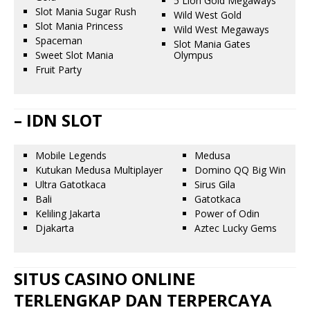
5 Lion Gold Megaways
Slot Mania Sugar Rush
Wild West Gold
Slot Mania Princess
Wild West Megaways
Spaceman
Slot Mania Gates
Sweet Slot Mania
Olympus
Fruit Party
– IDN SLOT
Mobile Legends
Medusa
Kutukan Medusa Multiplayer
Domino QQ Big Win
Ultra Gatotkaca
Sirus Gila
Bali
Gatotkaca
Keliling Jakarta
Power of Odin
Djakarta
Aztec Lucky Gems
SITUS CASINO ONLINE
TERLENGKAP DAN TERPERCAYA