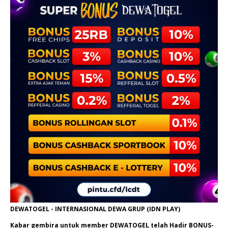
DEWATOGEL - INTERNASIONAL DEWA GRUP (IDN PLAY)
Kabar gembira untuk member DEWATOGEL telah Hadir
BONUS-