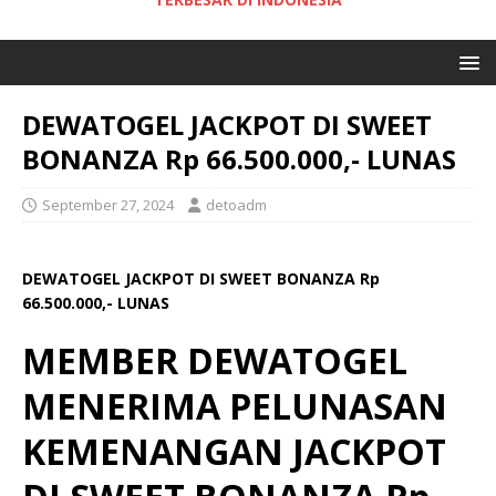
DEWATOGEL JACKPOT DI SWEET
BONANZA Rp 66.500.000,- LUNAS
September 27, 2024
detoadm
DEWATOGEL JACKPOT DI SWEET BONANZA Rp
66.500.000,- LUNAS
MEMBER DEWATOGEL
MENERIMA PELUNASAN
KEMENANGAN JACKPOT