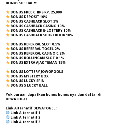
BONUS SPECIAL
!!!
BONUS FREE CHIPS RP. 25,000
BONUS DEPOSIT 10%
BONUS CASHBACK SLOT 3%
BONUS CASHBACK CASINO 10%
BONUS CASHBACK E-LOTTERY 10%
BONUS CASHBACK SPORTBOOK 10%
BONUS REFERRAL SLOT 0.5%
BONUS REFERRAL TOGEL 2%
BONUS REFERRAL CASINO 0.2%
BONUS ROLLINGAN SLOT 0.1%
BONUS EXTRA AJAK TEMAN 15%
BONUS LOTTERY JOWOPOOLS
BONUS MYSTERY BOX
BONUS LUCKY SPIN
BONUS 5 LUCKY BALL
Yuk buruan dapatkan bonus bonus nya dan daftar di
DEWATOGEL
Link Alternatif
DEWATOGEL
:
Link Alternatif 1
Link Alternatif 2
Link Alternatif 3