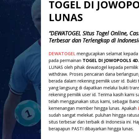
TOGEL DI JOWOPOO
LUNAS
“DEWATOGEL Situs Togel Online, Casi
Terbesar dan Terlengkap di Indonesi
DEWATOGEL
mengucapkan selamat kepada u
pada permainan
TOGEL DI JOWOPOOLS 4D
LUNAS oleh pihak dewatogel kepada pemilik u
withdraw. Proses pencairan dana berlangsu
berada dalam rekening pemilik user id. Bukti 
yang langsung di dapatkan melalui bukti tra
rekening pemilik user id. Terima kasih ka
telah menggunakan situs kami, sebagai Ba
kemenangan member hingga lunas. Apakah
sudah sangat melekat. puluhan hingga rat
situs terbesar dan terbaik di Indonesia ini
berapapun PASTI dibayarkan hingga lunas.