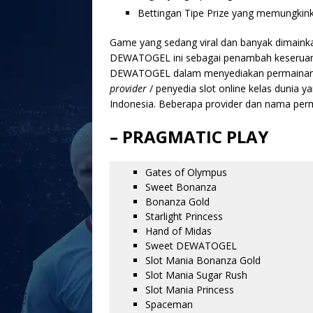
Bettingan Tipe Prize yang memungki
Game yang sedang viral dan banyak dimainkan
DEWATOGEL ini sebagai penambah keseruan a
DEWATOGEL dalam menyediakan permainan s
provider
/ penyedia slot online kelas dunia 
Indonesia. Beberapa provider dan nama per
– PRAGMATIC PLAY
Gates of Olympus
Sweet Bonanza
Bonanza Gold
Starlight Princess
Hand of Midas
Sweet DEWATOGEL
Slot Mania Bonanza Gold
Slot Mania Sugar Rush
Slot Mania Princess
Spaceman