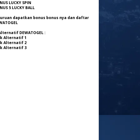
NUS LUCKY SPIN
NUS 5 LUCKY BALL
uruan dapatkan bonus bonus nya dan daftar
EWATOGEL
Alternatif
DEWATOGEL
:
k Alternatif 1
k Alternatif 2
k Alternatif 3