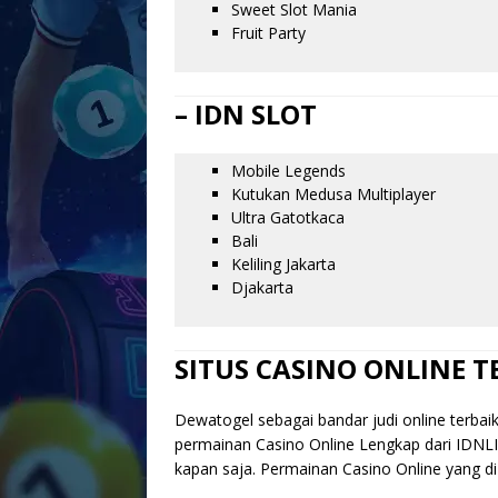
Sweet Slot Mania
Fruit Party
– IDN SLOT
Mobile Legends
Kutukan Medusa Multiplayer
Ultra Gatotkaca
Bali
Keliling Jakarta
Djakarta
SITUS CASINO ONLINE 
Dewatogel sebagai bandar judi online terbai
permainan Casino Online Lengkap dari IDNLI
kapan saja. Permainan Casino Online yang di 