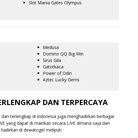
Slot Mania Gates Olympus
Medusa
Domino QQ Big Win
Sirus Gila
Gatotkaca
Power of Odin
Aztec Lucky Gems
TERLENGKAP DAN TERPERCAYA
k dan terlengkap di indonesia juga menghadirkan berbagai
VE yang dapat di mainkan secara LIVE dimana saja dan
hadirkan di dewatogel meliputi :