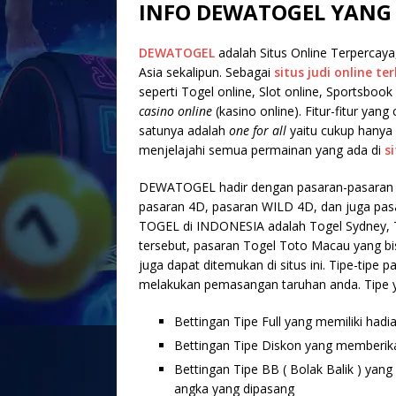
INFO DEWATOGEL YANG 
DEWATOGEL
adalah Situs Online Terpercaya
Asia sekalipun. Sebagai
situs judi online te
seperti Togel online, Slot online, Sportsboo
casino online
(kasino online). Fitur-fitur yan
satunya adalah
one for all
yaitu cukup hanya 
menjelajahi semua permainan yang ada di
s
DEWATOGEL hadir dengan pasaran-pasaran y
pasaran 4D, pasaran WILD 4D, dan juga pasa
TOGEL di INDONESIA adalah Togel Sydney, To
tersebut, pasaran Togel Toto Macau yang bis
juga dapat ditemukan di situs ini. Tipe-tipe 
melakukan pemasangan taruhan anda. Tipe ya
Bettingan Tipe Full yang memiliki hadi
Bettingan Tipe Diskon yang memberik
Bettingan Tipe BB ( Bolak Balik ) yang
angka yang dipasang