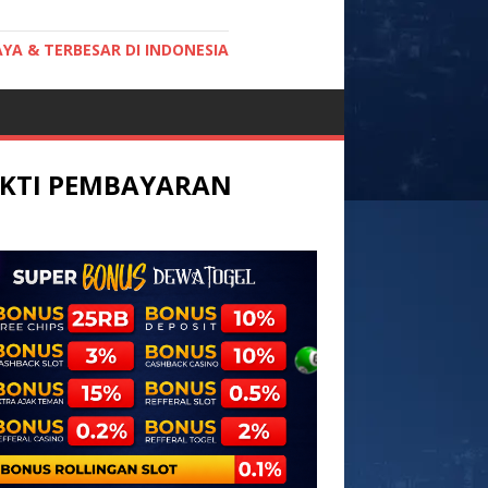
YA & TERBESAR DI INDONESIA
KTI PEMBAYARAN