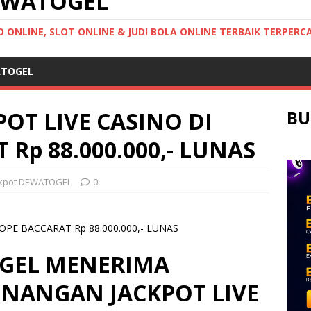
EWATOGEL
 ONLINE, SLOT ONLINE & JUDI BOLA ONLINE TERBAIK TERPERCA
ATOGEL
OT LIVE CASINO DI
BU
Rp 88.000.000,- LUNAS
ackpot DEWATOGEL
0
PE BACCARAT Rp 88.000.000,- LUNAS
GEL MENERIMA
NANGAN JACKPOT LIVE