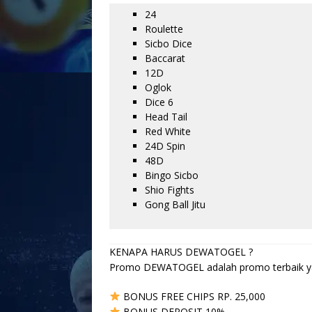
24
Roulette
Sicbo Dice
Baccarat
12D
Oglok
Dice 6
Head Tail
Red White
24D Spin
48D
Bingo Sicbo
Shio Fights
Gong Ball Jitu
KENAPA HARUS DEWATOGEL ?
Promo DEWATOGEL adalah promo terbaik yang
BONUS FREE CHIPS RP. 25,000
BONUS DEPOSIT 10%