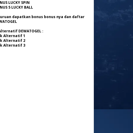
NUS LUCKY SPIN
NUS 5 LUCKY BALL
uruan dapatkan bonus bonus nya dan daftar
EWATOGEL
Alternatif
DEWATOGEL
:
k Alternatif 1
k Alternatif 2
k Alternatif 3