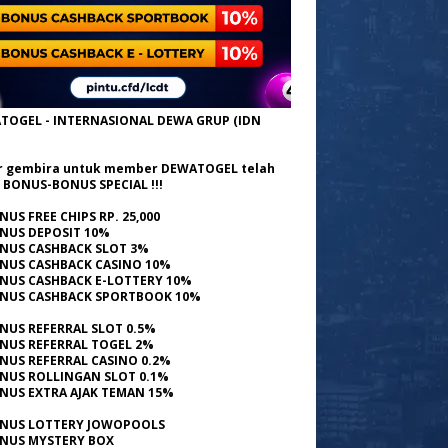
TOGEL - INTERNASIONAL DEWA GRUP (IDN
r gembira untuk member DEWATOGEL telah
r
BONUS-BONUS SPECIAL
!!!
US FREE CHIPS RP. 25,000
NUS DEPOSIT 10%
NUS CASHBACK SLOT 3%
NUS CASHBACK CASINO 10%
NUS CASHBACK E-LOTTERY 10%
NUS CASHBACK SPORTBOOK 10%
NUS REFERRAL SLOT 0.5%
NUS REFERRAL TOGEL 2%
NUS REFERRAL CASINO 0.2%
NUS ROLLINGAN SLOT 0.1%
NUS EXTRA AJAK TEMAN 15%
NUS LOTTERY JOWOPOOLS
NUS MYSTERY BOX