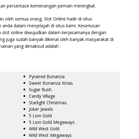
nkan persentase kemenangan pemain meningkat.
 oleh semua orang, Slot Online hadir di situs
nda dalam menjelajah di situs kami. Keseriusan
lot online diwujudkan dalam kerjasamanya dengan
yang juga sudah banyak dikenal oleh banyak masyarakat di
mainan yang dimaksud adalah :
Pyramid Bonanza
Sweet Bonanza Xmas
Sugar Rush
Candy Village
Starlight Christmas
Joker Jewels
5 Lion Gold
5 Lion Gold Megaways
Wild West Gold
Wild West Megaways