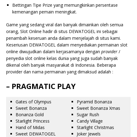
Bettingan Tipe Prize yang memungkinkan persentase
kemenangan pemain meningkat.
Game yang sedang viral dan banyak dimainkan oleh semua
orang, Slot Online hadir di situs DEWATOGEL ini sebagai
penambah keseruan anda dalam menjelajah di situs kami.
Keseriusan DEWATOGEL dalam menyediakan permainan slot
online diwujudkan dalam kerjasamanya dengan
provider
/
penyedia slot online kelas dunia yang juga sudah banyak
dikenal oleh banyak masyarakat di Indonesia. Beberapa
provider dan nama permainan yang dimaksud adalah :
– PRAGMATIC PLAY
Gates of Olympus
Pyramid Bonanza
Sweet Bonanza
Sweet Bonanza Xmas
Bonanza Gold
Sugar Rush
Starlight Princess
Candy Village
Hand of Midas
Starlight Christmas
Sweet DEWATOGEL
Joker Jewels