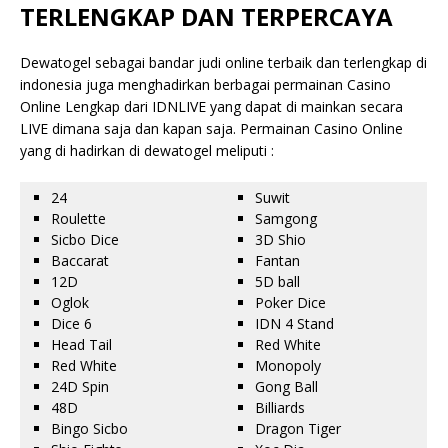
TERLENGKAP DAN TERPERCAYA
Dewatogel sebagai bandar judi online terbaik dan terlengkap di
indonesia juga menghadirkan berbagai permainan Casino
Online Lengkap dari IDNLIVE yang dapat di mainkan secara
LIVE dimana saja dan kapan saja. Permainan Casino Online
yang di hadirkan di dewatogel meliputi :
24
Suwit
Roulette
Samgong
Sicbo Dice
3D Shio
Baccarat
Fantan
12D
5D ball
Oglok
Poker Dice
Dice 6
IDN 4 Stand
Head Tail
Red White
Red White
Monopoly
24D Spin
Gong Ball
48D
Billiards
Bingo Sicbo
Dragon Tiger