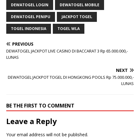
DEWATOGEL LOGIN
DEWATOGEL MOBILE
DEWATOGEL PENIPU
JACKPOT TOGEL
TOGEL INDONESIA
TOGEL WLA
PREVIOUS
DEWATOGEL JACKPOT LIVE CASINO DI BACCARAT 3 Rp 65.000.000,-
LUNAS
NEXT
DEWATOGEL JACKPOT TOGEL DI HONGKONG POOLS Rp 75.000.000,-
LUNAS
BE THE FIRST TO COMMENT
Leave a Reply
Your email address will not be published.