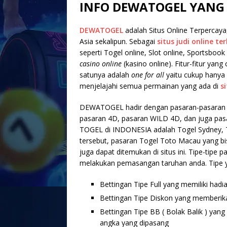
INFO DEWATOGEL YANG 
DEWATOGEL
adalah Situs Online Terpercaya
Asia sekalipun. Sebagai
situs judi online te
seperti Togel online, Slot online, Sportsboo
casino online
(kasino online). Fitur-fitur yan
satunya adalah
one for all
yaitu cukup hanya 
menjelajahi semua permainan yang ada di
s
DEWATOGEL hadir dengan pasaran-pasaran y
pasaran 4D, pasaran WILD 4D, dan juga pasa
TOGEL di INDONESIA adalah Togel Sydney, To
tersebut, pasaran Togel Toto Macau yang bis
juga dapat ditemukan di situs ini. Tipe-tipe 
melakukan pemasangan taruhan anda. Tipe ya
Bettingan Tipe Full yang memiliki hadi
Bettingan Tipe Diskon yang memberik
Bettingan Tipe BB ( Bolak Balik ) yang
angka yang dipasang