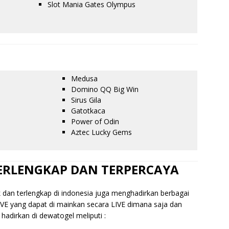
Slot Mania Gates Olympus
Medusa
Domino QQ Big Win
Sirus Gila
Gatotkaca
Power of Odin
Aztec Lucky Gems
TERLENGKAP DAN TERPERCAYA
k dan terlengkap di indonesia juga menghadirkan berbagai
VE yang dapat di mainkan secara LIVE dimana saja dan
hadirkan di dewatogel meliputi :