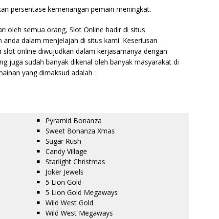
nkan persentase kemenangan pemain meningkat.
 oleh semua orang, Slot Online hadir di situs
nda dalam menjelajah di situs kami. Keseriusan
lot online diwujudkan dalam kerjasamanya dengan
yang juga sudah banyak dikenal oleh banyak masyarakat di
mainan yang dimaksud adalah :
Pyramid Bonanza
Sweet Bonanza Xmas
Sugar Rush
Candy Village
Starlight Christmas
Joker Jewels
5 Lion Gold
5 Lion Gold Megaways
Wild West Gold
Wild West Megaways