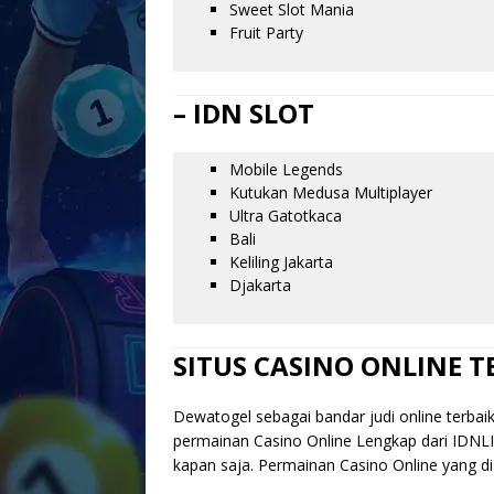
Sweet Slot Mania
Fruit Party
– IDN SLOT
Mobile Legends
Kutukan Medusa Multiplayer
Ultra Gatotkaca
Bali
Keliling Jakarta
Djakarta
SITUS CASINO ONLINE 
Dewatogel sebagai bandar judi online terbai
permainan Casino Online Lengkap dari IDNLI
kapan saja. Permainan Casino Online yang di 