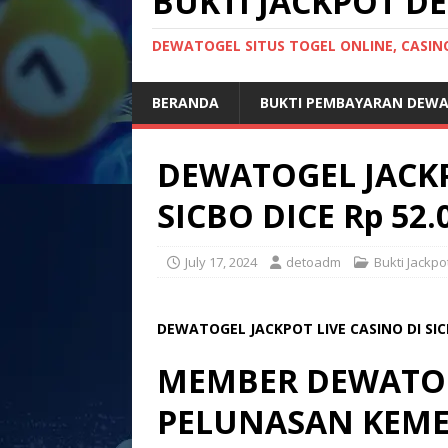
BUKTI JACKPOT D
DEWATOGEL SITUS TOGEL ONLINE, CASINO
BERANDA
BUKTI PEMBAYARAN DEW
DEWATOGEL JACKP
SICBO DICE Rp 52.
July 17, 2024
detoadm
Bukti Jack
DEWATOGEL JACKPOT LIVE CASINO DI
SIC
MEMBER DEWATO
PELUNASAN KEME