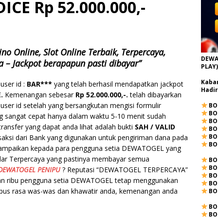
ICE Rp 52.000.000,-
no Online, Slot Online Terbaik, Terpercaya,
DEWA
a – Jackpot berapapun pasti dibayar”
PLAY)
Kaba
ser id :
BAR***
yang telah berhasil mendapatkan jackpot
Hadi
.
Kemenangan sebesar
Rp 52.000.000,-.
telah dibayarkan
ser id setelah yang bersangkutan mengisi formulir
BON
BO
ng sangat cepat hanya dalam waktu 5-10 menit sudah
BO
transfer yang dapat anda lihat adalah bukti
SAH / VALID
BO
BO
nsaksi dari Bank yang digunakan untuk pengiriman dana pada
BO
mi sampaikan kepada para pengguna setia DEWATOGEL yang
ndar Terpercaya yang pastinya membayar semua
BO
BO
DEWATOGEL PENIPU
? Reputasi “DEWATOGEL TERPERCAYA”
BO
usan ribu pengguna setia DEWATOGEL tetap menggunakan
BO
. Hapus rasa was-was dan khawatir anda, kemenangan anda
BO
BO
BO