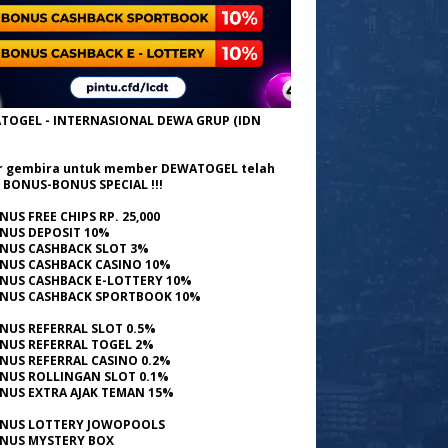
TOGEL - INTERNASIONAL DEWA GRUP (IDN
r gembira untuk member DEWATOGEL telah
r
BONUS-BONUS SPECIAL
!!!
US FREE CHIPS RP. 25,000
NUS DEPOSIT 10%
NUS CASHBACK SLOT 3%
NUS CASHBACK CASINO 10%
NUS CASHBACK E-LOTTERY 10%
NUS CASHBACK SPORTBOOK 10%
NUS REFERRAL SLOT 0.5%
NUS REFERRAL TOGEL 2%
NUS REFERRAL CASINO 0.2%
NUS ROLLINGAN SLOT 0.1%
NUS EXTRA AJAK TEMAN 15%
NUS LOTTERY JOWOPOOLS
NUS MYSTERY BOX