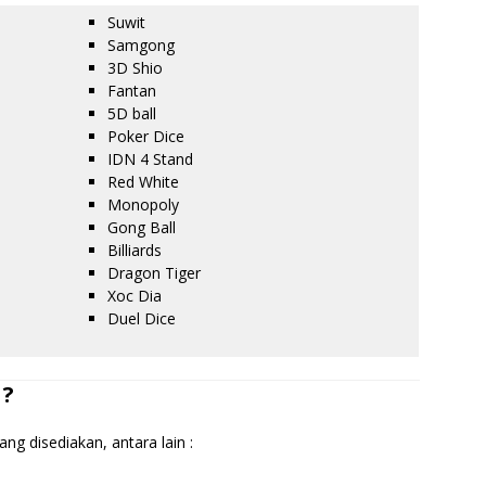
Suwit
Samgong
3D Shio
Fantan
5D ball
Poker Dice
IDN 4 Stand
Red White
Monopoly
Gong Ball
Billiards
Dragon Tiger
Xoc Dia
Duel Dice
 ?
 disediakan, antara lain :