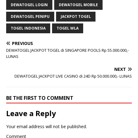
DEWATOGEL LOGIN
DEWATOGEL MOBILE
DEWATOGEL PENIPU
JACKPOT TOGEL
TOGEL INDONESIA
TOGEL WLA
PREVIOUS
DEWATOGEL JACKPOT TOGEL di SINGAPORE POOLS Rp 55.000.000,-
LUNAS
NEXT
DEWATOGEL JACKPOT LIVE CASINO di 24D Rp 50.000.000,- LUNAS
BE THE FIRST TO COMMENT
Leave a Reply
Your email address will not be published.
Comment