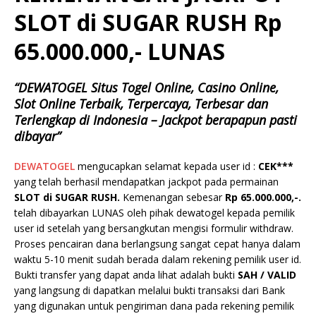
SLOT di SUGAR RUSH Rp
65.000.000,- LUNAS
“DEWATOGEL Situs Togel Online, Casino Online,
Slot Online Terbaik, Terpercaya, Terbesar dan
Terlengkap di Indonesia – Jackpot berapapun pasti
dibayar”
DEWATOGEL
mengucapkan selamat kepada user id :
CEK***
yang telah berhasil mendapatkan jackpot pada permainan
SLOT di SUGAR RUSH.
Kemenangan sebesar
Rp 65.000.000,-.
telah dibayarkan LUNAS oleh pihak dewatogel kepada pemilik
user id setelah yang bersangkutan mengisi formulir withdraw.
Proses pencairan dana berlangsung sangat cepat hanya dalam
waktu 5-10 menit sudah berada dalam rekening pemilik user id.
Bukti transfer yang dapat anda lihat adalah bukti
SAH / VALID
yang langsung di dapatkan melalui bukti transaksi dari Bank
yang digunakan untuk pengiriman dana pada rekening pemilik