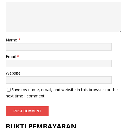
Name
*
Email
*
Website
Save my name, email, and website in this browser for the
next time I comment.
BUKTI PEMBAYARAN