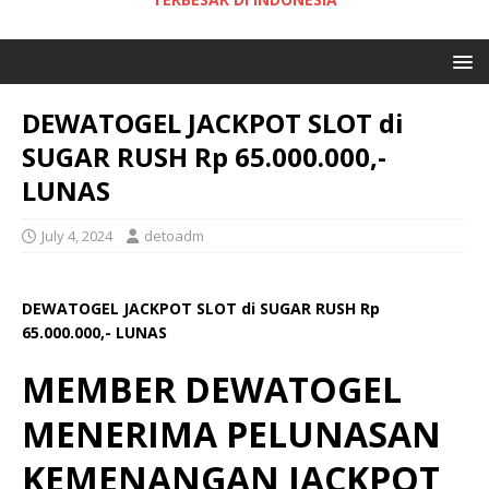
DEWATOGEL JACKPOT SLOT di
SUGAR RUSH Rp 65.000.000,-
LUNAS
July 4, 2024
detoadm
DEWATOGEL JACKPOT SLOT di SUGAR RUSH Rp
65.000.000,- LUNAS
MEMBER DEWATOGEL
MENERIMA PELUNASAN
KEMENANGAN JACKPOT