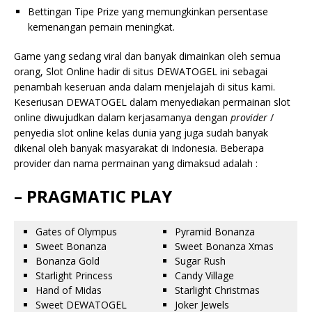
Bettingan Tipe Prize yang memungkinkan persentase
kemenangan pemain meningkat.
Game yang sedang viral dan banyak dimainkan oleh semua
orang, Slot Online hadir di situs DEWATOGEL ini sebagai
penambah keseruan anda dalam menjelajah di situs kami.
Keseriusan DEWATOGEL dalam menyediakan permainan slot
online diwujudkan dalam kerjasamanya dengan
provider
/
penyedia slot online kelas dunia yang juga sudah banyak
dikenal oleh banyak masyarakat di Indonesia. Beberapa
provider dan nama permainan yang dimaksud adalah :
– PRAGMATIC PLAY
Gates of Olympus
Pyramid Bonanza
Sweet Bonanza
Sweet Bonanza Xmas
Bonanza Gold
Sugar Rush
Starlight Princess
Candy Village
Hand of Midas
Starlight Christmas
Sweet DEWATOGEL
Joker Jewels