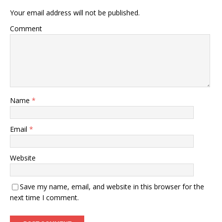
Your email address will not be published.
Comment
Name
*
Email
*
Website
Save my name, email, and website in this browser for the
next time I comment.