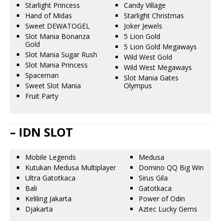
Starlight Princess
Candy Village
Hand of Midas
Starlight Christmas
Sweet DEWATOGEL
Joker Jewels
Slot Mania Bonanza
5 Lion Gold
Gold
5 Lion Gold Megaways
Slot Mania Sugar Rush
Wild West Gold
Slot Mania Princess
Wild West Megaways
Spaceman
Slot Mania Gates
Sweet Slot Mania
Olympus
Fruit Party
– IDN SLOT
Mobile Legends
Medusa
Kutukan Medusa Multiplayer
Domino QQ Big Win
Ultra Gatotkaca
Sirus Gila
Bali
Gatotkaca
Keliling Jakarta
Power of Odin
Djakarta
Aztec Lucky Gems