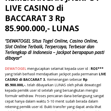
LIVE CASINO di
BACCARAT 3 Rp
85.900.000,- LUNAS
“DEWATOGEL Situs Togel Online, Casino Online,
Slot Online Terbaik, Terpercaya, Terbesar dan
Terlengkap di Indonesia – Jackpot berapapun pasti
dibayar”
DEWATOGEL
mengucapkan selamat kepada user id :
ROS***
yang telah berhasil mendapatkan jackpot pada permainan
LIVE
CASINO di BACCARAT 3.
Kemenangan sebesar
Rp
85.900.000,-.
telah dibayarkan LUNAS oleh pihak dewatogel
kepada pemilik user id setelah yang bersangkutan mengisi
formulir withdraw. Proses pencairan dana berlangsung sangat
cepat hanya dalam waktu 5-10 menit sudah berada dalam
rekening pemilik user id. Bukti transfer yang dapat anda lihat