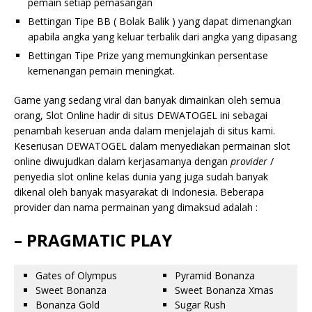
pemain setiap pemasangan
Bettingan Tipe BB ( Bolak Balik ) yang dapat dimenangkan
apabila angka yang keluar terbalik dari angka yang dipasang
Bettingan Tipe Prize yang memungkinkan persentase
kemenangan pemain meningkat.
Game yang sedang viral dan banyak dimainkan oleh semua
orang, Slot Online hadir di situs DEWATOGEL ini sebagai
penambah keseruan anda dalam menjelajah di situs kami.
Keseriusan DEWATOGEL dalam menyediakan permainan slot
online diwujudkan dalam kerjasamanya dengan
provider
/
penyedia slot online kelas dunia yang juga sudah banyak
dikenal oleh banyak masyarakat di Indonesia. Beberapa
provider dan nama permainan yang dimaksud adalah :
– PRAGMATIC PLAY
Gates of Olympus
Pyramid Bonanza
Sweet Bonanza
Sweet Bonanza Xmas
Bonanza Gold
Sugar Rush