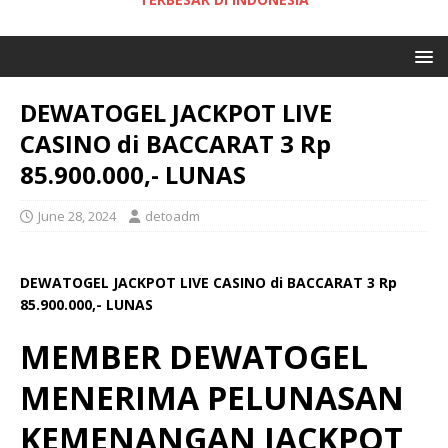
DEWATOGEL JACKPOT LIVE
CASINO di BACCARAT 3 Rp
85.900.000,- LUNAS
June 28, 2024
detoadm
DEWATOGEL JACKPOT LIVE CASINO di BACCARAT 3
Rp
85.900.000,- LUNAS
MEMBER DEWATOGEL
MENERIMA PELUNASAN
KEMENANGAN JACKPOT