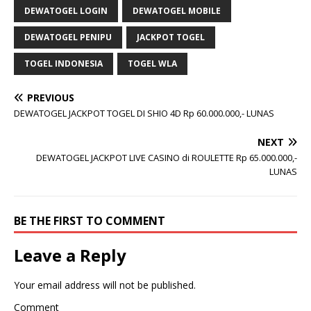
DEWATOGEL LOGIN
DEWATOGEL MOBILE
DEWATOGEL PENIPU
JACKPOT TOGEL
TOGEL INDONESIA
TOGEL WLA
PREVIOUS
DEWATOGEL JACKPOT TOGEL DI SHIO 4D Rp 60.000.000,- LUNAS
NEXT
DEWATOGEL JACKPOT LIVE CASINO di ROULETTE Rp 65.000.000,-
LUNAS
BE THE FIRST TO COMMENT
Leave a Reply
Your email address will not be published.
Comment