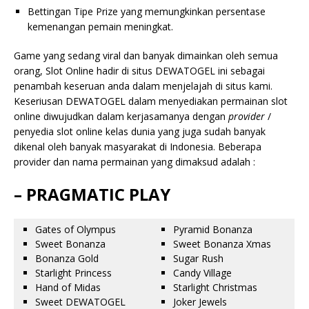
Bettingan Tipe Prize yang memungkinkan persentase
kemenangan pemain meningkat.
Game yang sedang viral dan banyak dimainkan oleh semua
orang, Slot Online hadir di situs DEWATOGEL ini sebagai
penambah keseruan anda dalam menjelajah di situs kami.
Keseriusan DEWATOGEL dalam menyediakan permainan slot
online diwujudkan dalam kerjasamanya dengan
provider
/
penyedia slot online kelas dunia yang juga sudah banyak
dikenal oleh banyak masyarakat di Indonesia. Beberapa
provider dan nama permainan yang dimaksud adalah :
– PRAGMATIC PLAY
Gates of Olympus
Pyramid Bonanza
Sweet Bonanza
Sweet Bonanza Xmas
Bonanza Gold
Sugar Rush
Starlight Princess
Candy Village
Hand of Midas
Starlight Christmas
Sweet DEWATOGEL
Joker Jewels