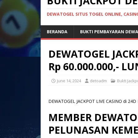
BUKTI JACKPOT D
DEWATOGEL SITUS TOGEL ONLINE, CASINO
BERANDA
BUKTI PEMBAYARAN DEW
DEWATOGEL JACKP
Rp 60.000.000,- L
June 14, 2024
detoadm
Bukti Jack
DEWATOGEL JACKPOT LIVE CASINO di 24D R
MEMBER DEWATO
PELUNASAN KEME