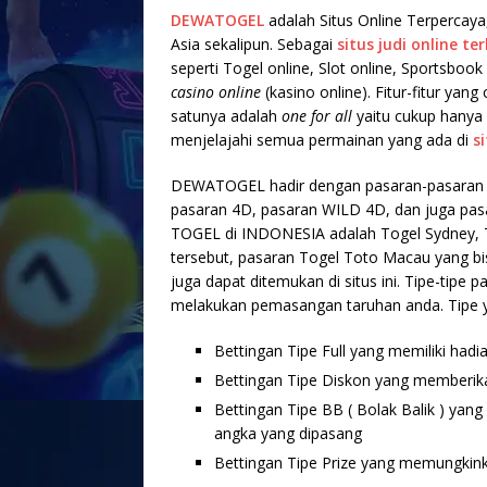
DEWATOGEL
adalah Situs Online Terpercaya
Asia sekalipun. Sebagai
situs judi online te
seperti Togel online, Slot online, Sportsboo
casino online
(kasino online). Fitur-fitur yan
satunya adalah
one for all
yaitu cukup hanya 
menjelajahi semua permainan yang ada di
s
DEWATOGEL hadir dengan pasaran-pasaran y
pasaran 4D, pasaran WILD 4D, dan juga pasa
TOGEL di INDONESIA adalah Togel Sydney, To
tersebut, pasaran Togel Toto Macau yang bis
juga dapat ditemukan di situs ini. Tipe-tipe 
melakukan pemasangan taruhan anda. Tipe ya
Bettingan Tipe Full yang memiliki hadi
Bettingan Tipe Diskon yang memberik
Bettingan Tipe BB ( Bolak Balik ) yang
angka yang dipasang
Bettingan Tipe Prize yang memungki