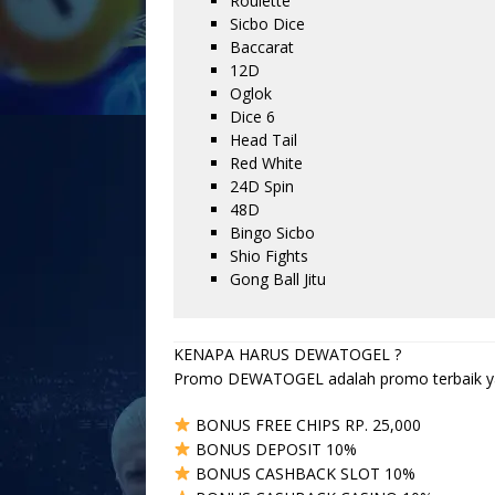
Roulette
Sicbo Dice
Baccarat
12D
Oglok
Dice 6
Head Tail
Red White
24D Spin
48D
Bingo Sicbo
Shio Fights
Gong Ball Jitu
KENAPA HARUS DEWATOGEL ?
Promo DEWATOGEL adalah promo terbaik yang
BONUS FREE CHIPS RP. 25,000
BONUS DEPOSIT 10%
BONUS CASHBACK SLOT 10%