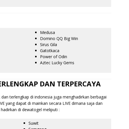
Medusa
Domino QQ Big Win
Sirus Gila
Gatotkaca
Power of Odin
Aztec Lucky Gems
TERLENGKAP DAN TERPERCAYA
k dan terlengkap di indonesia juga menghadirkan berbagai
VE yang dapat di mainkan secara LIVE dimana saja dan
hadirkan di dewatogel meliputi :
Suwit