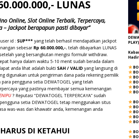
60.000.000,- LUNAS
no Online, Slot Online Terbaik, Terpercaya,
a – Jackpot berapapun pasti dibayar”
DEWA
ser id :
SUP***
yang telah berhasil mendapatkan jackpot
PLAY)
nangan sebesar
Rp
60.000.000
,-.
telah dibayarkan LUNAS
Kaba
 setelah yang bersangkutan mengisi formulir withdraw.
Hadi
cepat hanya dalam waktu 5-10 menit sudah berada dalam
BON
 dapat anda lihat adalah bukti
SAH / VALID
yang langsung di
BO
yang digunakan untuk pengiriman dana pada rekening pemilik
BO
da para pengguna setia DEWATOGEL yang telah
BO
BO
Terpercaya yang pastinya membayar semua kemenangan
BO
ENIPU
? Reputasi “DEWATOGEL TERPERCAYA” sudah
bu pengguna setia DEWATOGEL tetap menggunakan situs
BO
BO
s rasa was-was dan khawatir anda, kemenangan anda
BO
BO
BO
HARUS DI KETAHUI
BO
BO