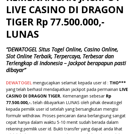
LIVE CASINO DI DRAGON
TIGER Rp 77.500.000,-
LUNAS
“DEWATOGEL Situs Togel Online, Casino Online,
Slot Online Terbaik, Terpercaya, Terbesar dan
Terlengkap di Indonesia – Jackpot berapapun pasti
dibayar”
DEWATOGEL
mengucapkan selamat kepada user id :
THO***
yang telah berhasil mendapatkan jackpot pada permainan
LIVE
CASINO DI DRAGON TIGER.
Kemenangan sebesar
Rp
77.500.000
,-.
telah dibayarkan LUNAS oleh pihak dewatogel
kepada pemilik user id setelah yang bersangkutan mengisi
formulir withdraw. Proses pencairan dana berlangsung sangat
cepat hanya dalam waktu 5-10 menit sudah berada dalam
rekening pemilik user id. Bukti transfer yang dapat anda lihat