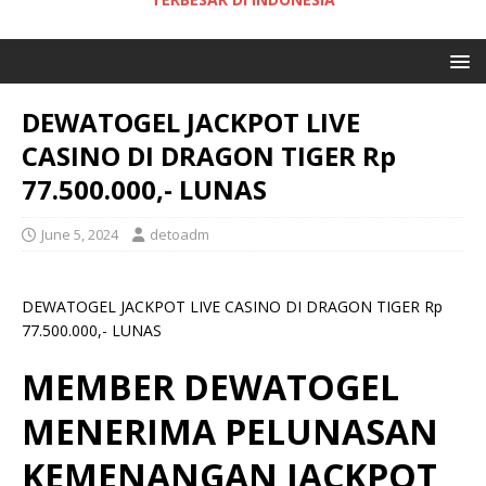
DEWATOGEL JACKPOT LIVE
CASINO DI DRAGON TIGER Rp
77.500.000,- LUNAS
June 5, 2024
detoadm
DEWATOGEL JACKPOT LIVE CASINO DI DRAGON TIGER Rp
77.500.000,- LUNAS
MEMBER DEWATOGEL
MENERIMA PELUNASAN
KEMENANGAN JACKPOT