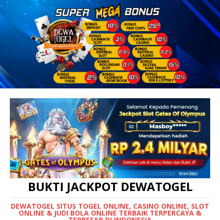
BUKTI JACKPOT DEWATOGEL
DEWATOGEL SITUS TOGEL ONLINE, CASINO ONLINE, SLOT
ONLINE & JUDI BOLA ONLINE TERBAIK TERPERCAYA &
TERBESAR DI INDONESIA