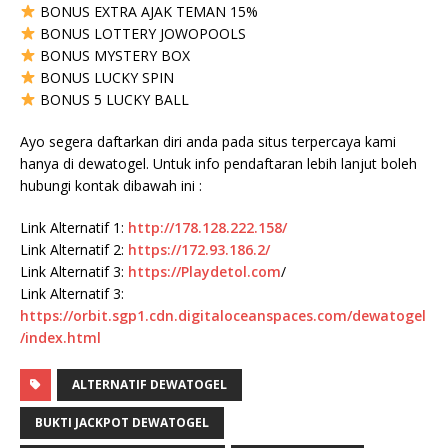
BONUS EXTRA AJAK TEMAN 15%
BONUS LOTTERY JOWOPOOLS
BONUS MYSTERY BOX
BONUS LUCKY SPIN
BONUS 5 LUCKY BALL
Ayo segera daftarkan diri anda pada situs terpercaya kami
hanya di dewatogel. Untuk info pendaftaran lebih lanjut boleh
hubungi kontak dibawah ini :
Link Alternatif 1:
http://178.128.222.158/
Link Alternatif 2:
https://172.93.186.2/
Link Alternatif 3:
https://
Playdetol.com
/
Link Alternatif 3:
https://orbit.sgp1.cdn.digitaloceanspaces.com/dewatogel
/index.html
ALTERNATIF DEWATOGEL
BUKTI JACKPOT DEWATOGEL