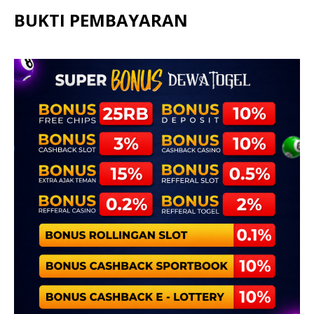
BUKTI PEMBAYARAN