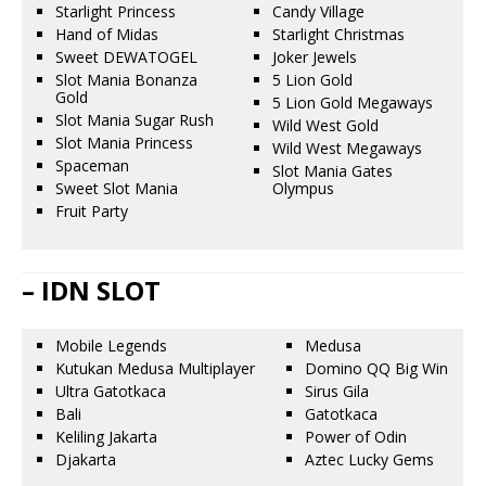
Starlight Princess
Candy Village
Hand of Midas
Starlight Christmas
Sweet DEWATOGEL
Joker Jewels
Slot Mania Bonanza
5 Lion Gold
Gold
5 Lion Gold Megaways
Slot Mania Sugar Rush
Wild West Gold
Slot Mania Princess
Wild West Megaways
Spaceman
Slot Mania Gates
Sweet Slot Mania
Olympus
Fruit Party
– IDN SLOT
Mobile Legends
Medusa
Kutukan Medusa Multiplayer
Domino QQ Big Win
Ultra Gatotkaca
Sirus Gila
Bali
Gatotkaca
Keliling Jakarta
Power of Odin
Djakarta
Aztec Lucky Gems