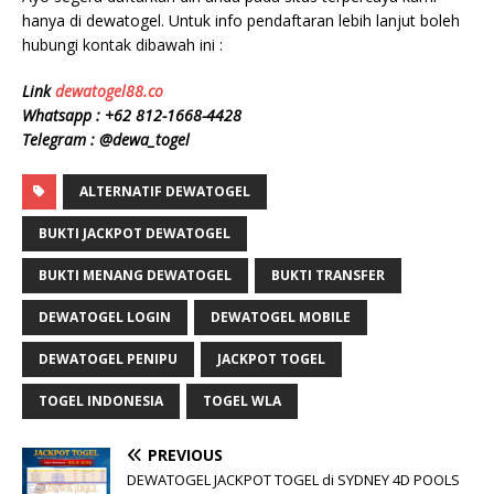
hanya di dewatogel. Untuk info pendaftaran lebih lanjut boleh
hubungi kontak dibawah ini :
Link
dewatogel88.co
Whatsapp : +62 812-1668-4428
Telegram : @dewa_togel
ALTERNATIF DEWATOGEL
BUKTI JACKPOT DEWATOGEL
BUKTI MENANG DEWATOGEL
BUKTI TRANSFER
DEWATOGEL LOGIN
DEWATOGEL MOBILE
DEWATOGEL PENIPU
JACKPOT TOGEL
TOGEL INDONESIA
TOGEL WLA
PREVIOUS
DEWATOGEL JACKPOT TOGEL di SYDNEY 4D POOLS