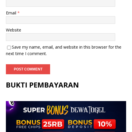
Email
*
Website
Save my name, email, and website in this browser for the
next time I comment.
BUKTI PEMBAYARAN