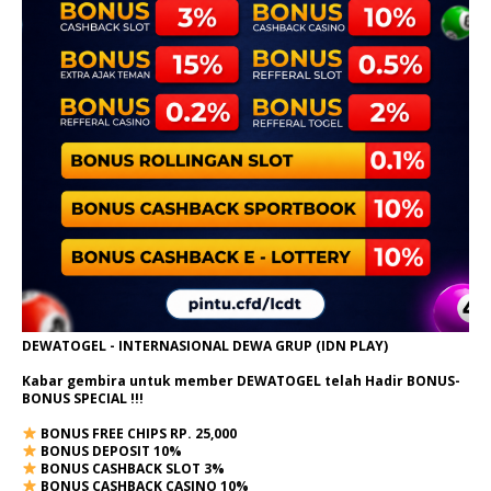
DEWATOGEL - INTERNASIONAL DEWA GRUP (IDN PLAY)
Kabar gembira untuk member DEWATOGEL telah Hadir
BONUS-
BONUS SPECIAL
!!!
BONUS FREE CHIPS RP. 25,000
BONUS DEPOSIT 10%
BONUS CASHBACK SLOT 3%
BONUS CASHBACK CASINO 10%