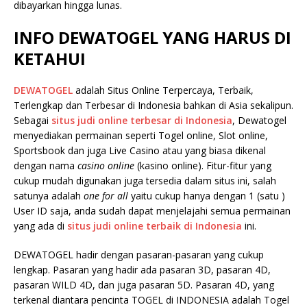
dibayarkan hingga lunas.
INFO DEWATOGEL YANG HARUS DI
KETAHUI
DEWATOGEL
adalah Situs Online Terpercaya, Terbaik,
Terlengkap dan Terbesar di Indonesia bahkan di Asia sekalipun.
Sebagai
situs judi online terbesar di Indonesia
, Dewatogel
menyediakan permainan seperti Togel online, Slot online,
Sportsbook dan juga Live Casino atau yang biasa dikenal
dengan nama
casino online
(kasino online). Fitur-fitur yang
cukup mudah digunakan juga tersedia dalam situs ini, salah
satunya adalah
one for all
yaitu cukup hanya dengan 1 (satu )
User ID saja, anda sudah dapat menjelajahi semua permainan
yang ada di
situs judi online terbaik di Indonesia
ini.
DEWATOGEL hadir dengan pasaran-pasaran yang cukup
lengkap. Pasaran yang hadir ada pasaran 3D, pasaran 4D,
pasaran WILD 4D, dan juga pasaran 5D. Pasaran 4D, yang
terkenal diantara pencinta TOGEL di INDONESIA adalah Togel