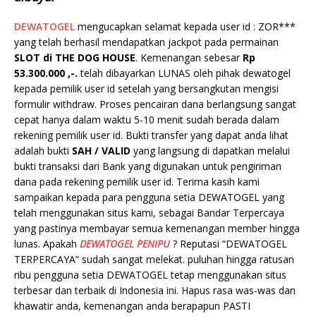
DEWATOGEL
mengucapkan selamat kepada user id : ZOR***
yang telah berhasil mendapatkan jackpot pada permainan
SLOT di THE DOG HOUSE
. Kemenangan sebesar
Rp
53.300.000 ,-.
telah dibayarkan LUNAS oleh pihak dewatogel
kepada pemilik user id setelah yang bersangkutan mengisi
formulir withdraw. Proses pencairan dana berlangsung sangat
cepat hanya dalam waktu 5-10 menit sudah berada dalam
rekening pemilik user id. Bukti transfer yang dapat anda lihat
adalah bukti
SAH / VALID
yang langsung di dapatkan melalui
bukti transaksi dari Bank yang digunakan untuk pengiriman
dana pada rekening pemilik user id. Terima kasih kami
sampaikan kepada para pengguna setia DEWATOGEL yang
telah menggunakan situs kami, sebagai Bandar Terpercaya
yang pastinya membayar semua kemenangan member hingga
lunas. Apakah
DEWATOGEL PENIPU
? Reputasi “DEWATOGEL
TERPERCAYA” sudah sangat melekat. puluhan hingga ratusan
ribu pengguna setia DEWATOGEL tetap menggunakan situs
terbesar dan terbaik di Indonesia ini. Hapus rasa was-was dan
khawatir anda, kemenangan anda berapapun PASTI