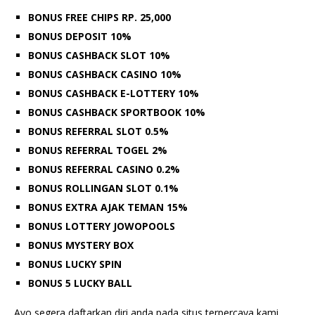
BONUS FREE CHIPS RP. 25,000
BONUS DEPOSIT 10%
BONUS CASHBACK SLOT 10%
BONUS CASHBACK CASINO 10%
BONUS CASHBACK E-LOTTERY 10%
BONUS CASHBACK SPORTBOOK 10%
BONUS REFERRAL SLOT 0.5%
BONUS REFERRAL TOGEL 2%
BONUS REFERRAL CASINO 0.2%
BONUS ROLLINGAN SLOT 0.1%
BONUS EXTRA AJAK TEMAN 15%
BONUS LOTTERY JOWOPOOLS
BONUS MYSTERY BOX
BONUS LUCKY SPIN
BONUS 5 LUCKY BALL
Ayo segera daftarkan diri anda pada situs terpercaya kami