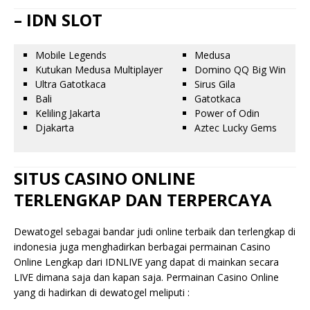
– IDN SLOT
Mobile Legends
Medusa
Kutukan Medusa Multiplayer
Domino QQ Big Win
Ultra Gatotkaca
Sirus Gila
Bali
Gatotkaca
Keliling Jakarta
Power of Odin
Djakarta
Aztec Lucky Gems
SITUS CASINO ONLINE
TERLENGKAP DAN TERPERCAYA
Dewatogel sebagai bandar judi online terbaik dan terlengkap di
indonesia juga menghadirkan berbagai permainan Casino
Online Lengkap dari IDNLIVE yang dapat di mainkan secara
LIVE dimana saja dan kapan saja. Permainan Casino Online
yang di hadirkan di dewatogel meliputi :