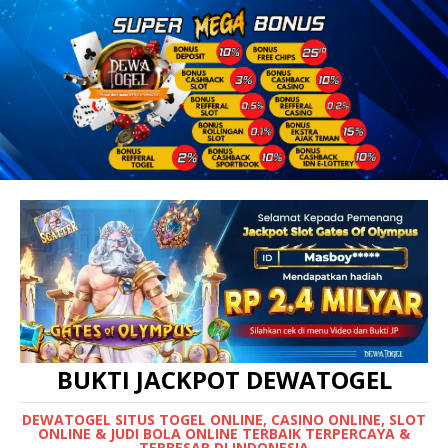
BUKTI JACKPOT DEWATOGEL
DEWATOGEL SITUS TOGEL ONLINE, CASINO ONLINE, SLOT
ONLINE & JUDI BOLA ONLINE TERBAIK TERPERCAYA &
TERBESAR DI INDONESIA