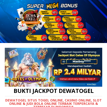
BUKTI JACKPOT DEWATOGEL
DEWATOGEL SITUS TOGEL ONLINE, CASINO ONLINE, SLOT
ONLINE & JUDI BOLA ONLINE TERBAIK TERPERCAYA &
TERBESAR DI INDONESIA