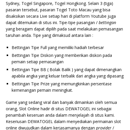
Sydney, Togel Singapore, Togel Hongkong. Selain 3 (tiga)
pasaran tersebut, pasaran Togel Toto Macau yang bisa
disaksikan secara Live setiap hari di platform Youtube juga
dapat ditemukan di situs ini. Tipe-tipe pasangan /
bettingan
yang beragam dapat dipilih pada saat melakukan pemasangan
taruhan anda. Tipe yang dimaksud antara lain :
Bettingan Tipe Full yang memiliki hadiah terbesar
Bettingan Tipe Diskon yang memberikan diskon pada
pemain setiap pemasangan
Bettingan Tipe BB ( Bolak Balik ) yang dapat dimenangkan
apabila angka yang keluar terbalik dari angka yang dipasang
Bettingan Tipe Prize yang memungkinkan persentase
kemenangan pemain meningkat.
Game yang sedang viral dan banyak dimainkan oleh semua
orang, Slot Online hadir di situs DEWATOGEL ini sebagai
penambah keseruan anda dalam menjelajah di situs kami.
Keseriusan DEWATOGEL dalam menyediakan permainan slot
online diwujudkan dalam kerjasamanya dengan
provider
/