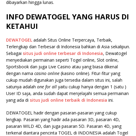
dibayarkan hingga lunas.
INFO DEWATOGEL YANG HARUS DI
KETAHUI
DEWATOGEL
adalah Situs Online Terpercaya, Terbaik,
Terlengkap dan Terbesar di Indonesia bahkan di Asia sekalipun.
Sebagai
situs judi online terbesar di Indonesia
, Dewatogel
menyediakan permainan seperti Togel online, Slot online,
Sportsbook dan juga Live Casino atau yang biasa dikenal
dengan nama
casino online
(kasino online). Fitur-fitur yang
cukup mudah digunakan juga tersedia dalam situs ini, salah
satunya adalah
one for all
yaitu cukup hanya dengan 1 (satu )
User ID saja, anda sudah dapat menjelajahi semua permainan
yang ada di
situs judi online terbaik di Indonesia
ini.
DEWATOGEL hadir dengan pasaran-pasaran yang cukup
lengkap. Pasaran yang hadir ada pasaran 3D, pasaran 4D,
pasaran WILD 4D, dan juga pasaran 5D. Pasaran 4D, yang
terkenal diantara pencinta TOGEL di INDONESIA adalah Togel