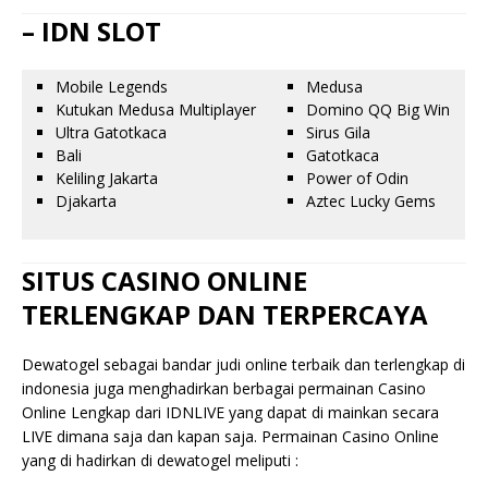
– IDN SLOT
Mobile Legends
Medusa
Kutukan Medusa Multiplayer
Domino QQ Big Win
Ultra Gatotkaca
Sirus Gila
Bali
Gatotkaca
Keliling Jakarta
Power of Odin
Djakarta
Aztec Lucky Gems
SITUS CASINO ONLINE
TERLENGKAP DAN TERPERCAYA
Dewatogel sebagai bandar judi online terbaik dan terlengkap di
indonesia juga menghadirkan berbagai permainan Casino
Online Lengkap dari IDNLIVE yang dapat di mainkan secara
LIVE dimana saja dan kapan saja. Permainan Casino Online
yang di hadirkan di dewatogel meliputi :