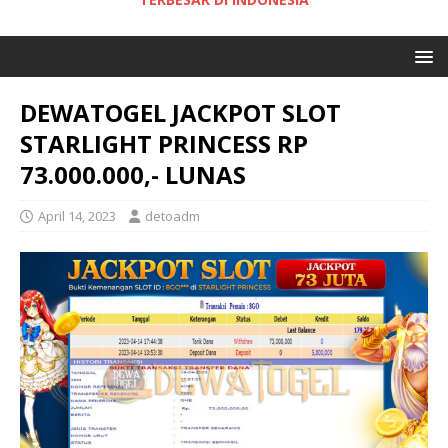
DEWATOGEL JACKPOT SLOT
STARLIGHT PRINCESS RP
73.000.000,- LUNAS
April 14, 2023
detoadm