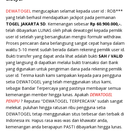
DEWATOGEL
mengucapkan selamat kepada user id : ROB***
yang telah berhasil mendapatkan jackpot pada permainan
TOGEL JAKARTA 5D
. Kemenangan sebesar
Rp 60.900.000,-.
telah dibayarkan LUNAS oleh pihak dewatogel kepada pemilik
user id setelah yang bersangkutan mengisi formulir withdraw.
Proses pencairan dana berlangsung sangat cepat hanya dalam
waktu 5-10 menit sudah berada dalam rekening pemilik user id.
Bukti transfer yang dapat anda lihat adalah bukti
SAH / VALID
yang langsung di dapatkan melalui bukti transaksi dari Bank
yang digunakan untuk pengiriman dana pada rekening pemilik
user id. Terima kasih kami sampaikan kepada para pengguna
setia DEWATOGEL yang telah menggunakan situs kami,
sebagai Bandar Terpercaya yang pastinya membayar semua
kemenangan member hingga lunas. Apakah
DEWATOGEL
PENIPU
? Reputasi “DEWATOGEL TERPERCAYA” sudah sangat
melekat. puluhan hingga ratusan ribu pengguna setia
DEWATOGEL tetap menggunakan situs terbesar dan terbaik di
Indonesia ini. Hapus rasa was-was dan khawatir anda,
kemenangan anda berapapun PASTI dibayarkan hingga lunas.