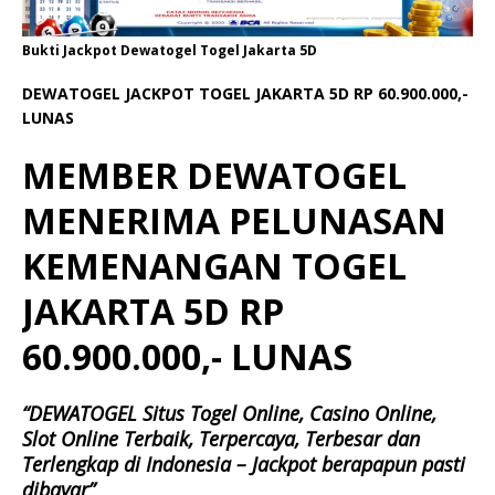
Bukti Jackpot Dewatogel Togel Jakarta 5D
DEWATOGEL JACKPOT TOGEL JAKARTA 5D RP 60.900.000,-
LUNAS
MEMBER DEWATOGEL
MENERIMA PELUNASAN
KEMENANGAN TOGEL
JAKARTA 5D RP
60.900.000,- LUNAS
“DEWATOGEL Situs Togel Online, Casino Online,
Slot Online Terbaik, Terpercaya, Terbesar dan
Terlengkap di Indonesia – Jackpot berapapun pasti
dibayar”