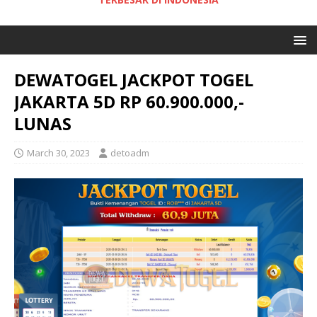
DEWATOGEL JACKPOT TOGEL
JAKARTA 5D RP 60.900.000,-
LUNAS
March 30, 2023
detoadm