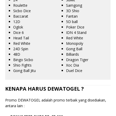
Roulette
Samgong
Sicbo Dice
3D Shio
Baccarat
Fantan
12D
5D ball
Oglok
Poker Dice
Dice 6
IDN 4 Stand
Head Tail
Red White
Red White
Monopoly
24D Spin
Gong Ball
48D
Billiards
Bingo Sicbo
Dragon Tiger
Shio Fights
Xoc Dia
Gong Ball Jitu
Duel Dice
KENAPA HARUS DEWATOGEL ?
Promo DEWATOGEL adalah promo terbaik yang disediakan,
antara lain :