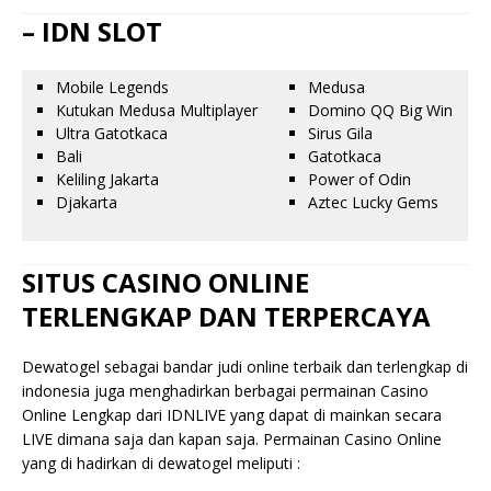
– IDN SLOT
Mobile Legends
Medusa
Kutukan Medusa Multiplayer
Domino QQ Big Win
Ultra Gatotkaca
Sirus Gila
Bali
Gatotkaca
Keliling Jakarta
Power of Odin
Djakarta
Aztec Lucky Gems
SITUS CASINO ONLINE
TERLENGKAP DAN TERPERCAYA
Dewatogel sebagai bandar judi online terbaik dan terlengkap di
indonesia juga menghadirkan berbagai permainan Casino
Online Lengkap dari IDNLIVE yang dapat di mainkan secara
LIVE dimana saja dan kapan saja. Permainan Casino Online
yang di hadirkan di dewatogel meliputi :