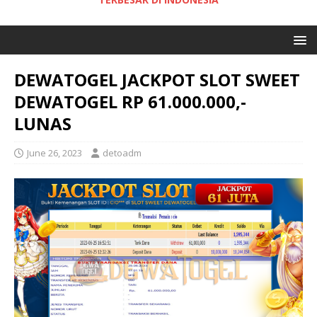
DEWATOGEL JACKPOT SLOT SWEET
DEWATOGEL RP 61.000.000,-
LUNAS
June 26, 2023
detoadm