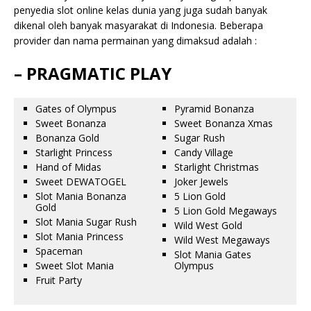
penyedia slot online kelas dunia yang juga sudah banyak
dikenal oleh banyak masyarakat di Indonesia. Beberapa
provider dan nama permainan yang dimaksud adalah :
– PRAGMATIC PLAY
Gates of Olympus
Pyramid Bonanza
Sweet Bonanza
Sweet Bonanza Xmas
Bonanza Gold
Sugar Rush
Starlight Princess
Candy Village
Hand of Midas
Starlight Christmas
Sweet DEWATOGEL
Joker Jewels
Slot Mania Bonanza
5 Lion Gold
Gold
5 Lion Gold Megaways
Slot Mania Sugar Rush
Wild West Gold
Slot Mania Princess
Wild West Megaways
Spaceman
Slot Mania Gates
Sweet Slot Mania
Olympus
Fruit Party