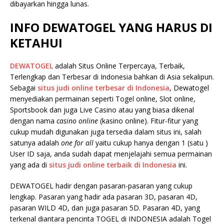
dibayarkan hingga lunas.
INFO DEWATOGEL YANG HARUS DI
KETAHUI
DEWATOGEL
adalah Situs Online Terpercaya, Terbaik,
Terlengkap dan Terbesar di Indonesia bahkan di Asia sekalipun.
Sebagai
situs judi online terbesar di Indonesia
, Dewatogel
menyediakan permainan seperti Togel online, Slot online,
Sportsbook dan juga Live Casino atau yang biasa dikenal
dengan nama
casino online
(kasino online). Fitur-fitur yang
cukup mudah digunakan juga tersedia dalam situs ini, salah
satunya adalah
one for all
yaitu cukup hanya dengan 1 (satu )
User ID saja, anda sudah dapat menjelajahi semua permainan
yang ada di
situs judi online terbaik di Indonesia
ini.
DEWATOGEL hadir dengan pasaran-pasaran yang cukup
lengkap. Pasaran yang hadir ada pasaran 3D, pasaran 4D,
pasaran WILD 4D, dan juga pasaran 5D. Pasaran 4D, yang
terkenal diantara pencinta TOGEL di INDONESIA adalah Togel