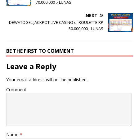
70.000.000 ,- LUNAS
NEXT
DEWATOGEL JACKPOT LIVE CASINO di ROULETTE RP
50.000.000,- LUNAS
BE THE FIRST TO COMMENT
Leave a Reply
Your email address will not be published.
Comment
Name
*