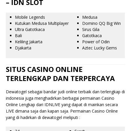
– IDN SLOT
Mobile Legends
Medusa
Kutukan Medusa Multiplayer
Domino QQ Big Win
Ultra Gatotkaca
Sirus Gila
Bali
Gatotkaca
Keliling Jakarta
Power of Odin
Djakarta
Aztec Lucky Gems
SITUS CASINO ONLINE
TERLENGKAP DAN TERPERCAYA
Dewatogel sebagai bandar judi online terbaik dan terlengkap di
indonesia juga menghadirkan berbagai permainan Casino
Online Lengkap dari IDNLIVE yang dapat di mainkan secara
LIVE dimana saja dan kapan saja. Permainan Casino Online
yang di hadirkan di dewatogel meliputi :