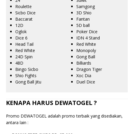
24
Suwit
Roulette
Samgong
Sicbo Dice
3D Shio
Baccarat
Fantan
12D
5D ball
Oglok
Poker Dice
Dice 6
IDN 4 Stand
Head Tail
Red White
Red White
Monopoly
24D Spin
Gong Ball
48D
Billiards
Bingo Sicbo
Dragon Tiger
Shio Fights
Xoc Dia
Gong Ball Jitu
Duel Dice
KENAPA HARUS DEWATOGEL ?
Promo DEWATOGEL adalah promo terbaik yang disediakan,
antara lain :