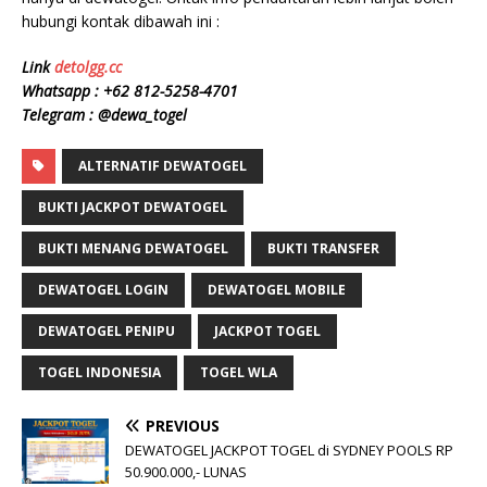
hubungi kontak dibawah ini :
Link
detolgg.cc
Whatsapp :
+62 812-5258-4701
Telegram : @dewa_togel
ALTERNATIF DEWATOGEL
BUKTI JACKPOT DEWATOGEL
BUKTI MENANG DEWATOGEL
BUKTI TRANSFER
DEWATOGEL LOGIN
DEWATOGEL MOBILE
DEWATOGEL PENIPU
JACKPOT TOGEL
TOGEL INDONESIA
TOGEL WLA
PREVIOUS
DEWATOGEL JACKPOT TOGEL di SYDNEY POOLS RP
50.900.000,- LUNAS