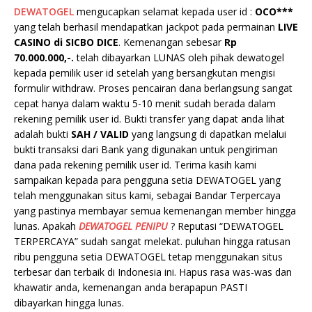
DEWATOGEL
mengucapkan selamat kepada user id :
OCO***
yang telah berhasil mendapatkan jackpot pada permainan
LIVE
CASINO di SICBO DICE
. Kemenangan sebesar
Rp
70.000.000
,-.
telah dibayarkan LUNAS oleh pihak dewatogel
kepada pemilik user id setelah yang bersangkutan mengisi
formulir withdraw. Proses pencairan dana berlangsung sangat
cepat hanya dalam waktu 5-10 menit sudah berada dalam
rekening pemilik user id. Bukti transfer yang dapat anda lihat
adalah bukti
SAH / VALID
yang langsung di dapatkan melalui
bukti transaksi dari Bank yang digunakan untuk pengiriman
dana pada rekening pemilik user id. Terima kasih kami
sampaikan kepada para pengguna setia DEWATOGEL yang
telah menggunakan situs kami, sebagai Bandar Terpercaya
yang pastinya membayar semua kemenangan member hingga
lunas. Apakah
DEWATOGEL PENIPU
? Reputasi “DEWATOGEL
TERPERCAYA” sudah sangat melekat. puluhan hingga ratusan
ribu pengguna setia DEWATOGEL tetap menggunakan situs
terbesar dan terbaik di Indonesia ini. Hapus rasa was-was dan
khawatir anda, kemenangan anda berapapun PASTI
dibayarkan hingga lunas.