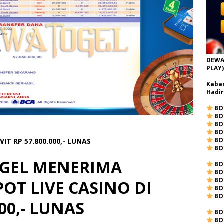
DEWA
PLAY)
Kaba
Hadi
BON
BO
BO
BO
BO
IT RP 57.800.000,- LUNAS
BO
GEL MENERIMA
BO
BO
BO
OT LIVE CASINO DI
BO
BO
00,- LUNAS
BO
BO