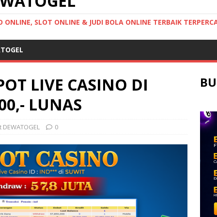
EWATOGEL
 ONLINE, SLOT ONLINE & JUDI BOLA ONLINE TERBAIK TERPERCA
ATOGEL
OT LIVE CASINO DI
BU
00,- LUNAS
pot DEWATOGEL
0