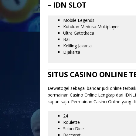
– IDN SLOT
Mobile Legends
Kutukan Medusa Multiplayer
Ultra Gatotkaca
Bali
Keliling Jakarta
Djakarta
SITUS CASINO ONLINE 
Dewatogel sebagai bandar judi online terbai
permainan Casino Online Lengkap dari IDNLI
kapan saja. Permainan Casino Online yang di 
24
Roulette
Sicbo Dice
Baccarat