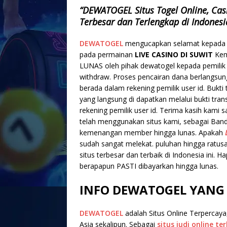
“DEWATOGEL Situs Togel Online, Casi
Terbesar dan Terlengkap di Indonesi
DEWATOGEL
mengucapkan selamat kepada u
pada permainan
LIVE CASINO DI SUWIT
Kem
LUNAS oleh pihak dewatogel kepada pemilik u
withdraw. Proses pencairan dana berlangsu
berada dalam rekening pemilik user id. Bukti 
yang langsung di dapatkan melalui bukti tra
rekening pemilik user id. Terima kasih ka
telah menggunakan situs kami, sebagai Ba
kemenangan member hingga lunas. Apakah
sudah sangat melekat. puluhan hingga rat
situs terbesar dan terbaik di Indonesia ini
berapapun PASTI dibayarkan hingga lunas.
INFO DEWATOGEL YANG 
DEWATOGEL
adalah Situs Online Terpercaya
Asia sekalipun. Sebagai
situs judi online te