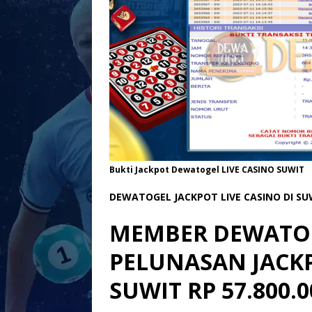
Bukti Jackpot Dewatogel LIVE CASINO SUWIT
DEWATOGEL JACKPOT LIVE CASINO DI SUW
MEMBER DEWATO
PELUNASAN JACKP
SUWIT RP 57.800.0