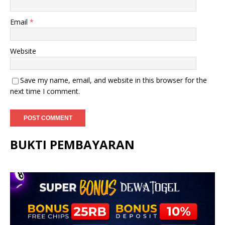
Email
*
Website
Save my name, email, and website in this browser for the
next time I comment.
BUKTI PEMBAYARAN