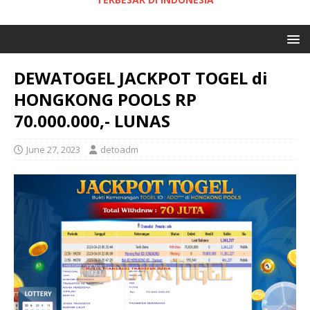
DEWATOGEL JACKPOT TOGEL di
HONGKONG POOLS RP
70.000.000,- LUNAS
June 27, 2023
detoadm