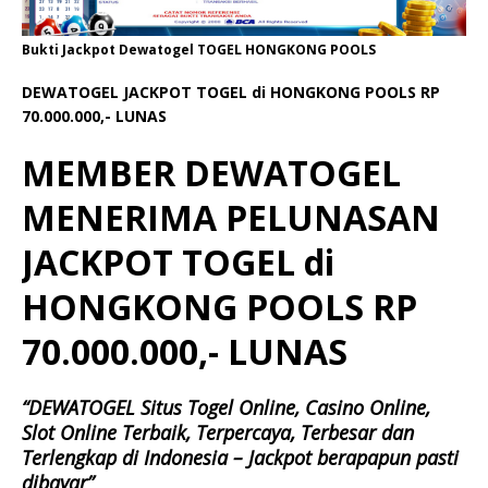
Bukti Jackpot Dewatogel TOGEL HONGKONG POOLS
DEWATOGEL JACKPOT TOGEL di HONGKONG POOLS RP
70.000.000,- LUNAS
MEMBER DEWATOGEL
MENERIMA PELUNASAN
JACKPOT TOGEL di
HONGKONG POOLS RP
70.000.000,- LUNAS
“DEWATOGEL Situs Togel Online, Casino Online,
Slot Online Terbaik, Terpercaya, Terbesar dan
Terlengkap di Indonesia – Jackpot berapapun pasti
dibayar”