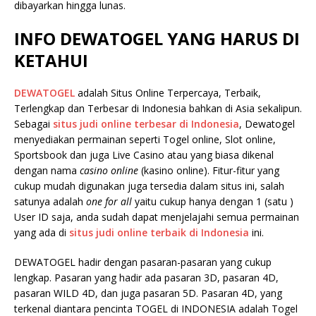
dibayarkan hingga lunas.
INFO DEWATOGEL YANG HARUS DI
KETAHUI
DEWATOGEL
adalah Situs Online Terpercaya, Terbaik,
Terlengkap dan Terbesar di Indonesia bahkan di Asia sekalipun.
Sebagai
situs judi online terbesar di Indonesia
, Dewatogel
menyediakan permainan seperti Togel online, Slot online,
Sportsbook dan juga Live Casino atau yang biasa dikenal
dengan nama
casino online
(kasino online). Fitur-fitur yang
cukup mudah digunakan juga tersedia dalam situs ini, salah
satunya adalah
one for all
yaitu cukup hanya dengan 1 (satu )
User ID saja, anda sudah dapat menjelajahi semua permainan
yang ada di
situs judi online terbaik di Indonesia
ini.
DEWATOGEL hadir dengan pasaran-pasaran yang cukup
lengkap. Pasaran yang hadir ada pasaran 3D, pasaran 4D,
pasaran WILD 4D, dan juga pasaran 5D. Pasaran 4D, yang
terkenal diantara pencinta TOGEL di INDONESIA adalah Togel