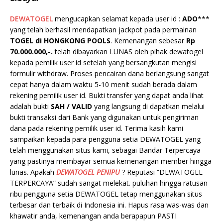
DEWATOGEL
mengucapkan selamat kepada user id :
ADO
***
yang telah berhasil mendapatkan jackpot pada permainan
TOGEL di HONGKONG POOLS
. Kemenangan sebesar
Rp
70.000.000
,-.
telah dibayarkan LUNAS oleh pihak dewatogel
kepada pemilik user id setelah yang bersangkutan mengisi
formulir withdraw. Proses pencairan dana berlangsung sangat
cepat hanya dalam waktu 5-10 menit sudah berada dalam
rekening pemilik user id. Bukti transfer yang dapat anda lihat
adalah bukti
SAH / VALID
yang langsung di dapatkan melalui
bukti transaksi dari Bank yang digunakan untuk pengiriman
dana pada rekening pemilik user id. Terima kasih kami
sampaikan kepada para pengguna setia DEWATOGEL yang
telah menggunakan situs kami, sebagai Bandar Terpercaya
yang pastinya membayar semua kemenangan member hingga
lunas. Apakah
DEWATOGEL PENIPU
? Reputasi “DEWATOGEL
TERPERCAYA” sudah sangat melekat. puluhan hingga ratusan
ribu pengguna setia DEWATOGEL tetap menggunakan situs
terbesar dan terbaik di Indonesia ini. Hapus rasa was-was dan
khawatir anda, kemenangan anda berapapun PASTI