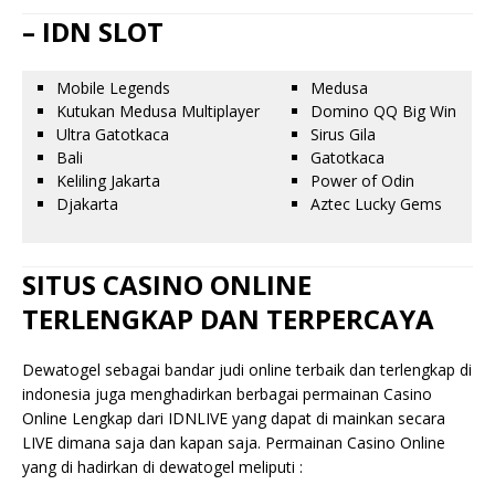
– IDN SLOT
Mobile Legends
Medusa
Kutukan Medusa Multiplayer
Domino QQ Big Win
Ultra Gatotkaca
Sirus Gila
Bali
Gatotkaca
Keliling Jakarta
Power of Odin
Djakarta
Aztec Lucky Gems
SITUS CASINO ONLINE
TERLENGKAP DAN TERPERCAYA
Dewatogel sebagai bandar judi online terbaik dan terlengkap di
indonesia juga menghadirkan berbagai permainan Casino
Online Lengkap dari IDNLIVE yang dapat di mainkan secara
LIVE dimana saja dan kapan saja. Permainan Casino Online
yang di hadirkan di dewatogel meliputi :