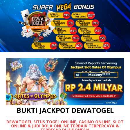
BUKTI JACKPOT DEWATOGEL
DEWATOGEL SITUS TOGEL ONLINE, CASINO ONLINE, SLOT
ONLINE & JUDI BOLA ONLINE TERBAIK TERPERCAYA &
TERBESAR DI INDONESIA