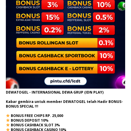
DEWATOGEL - INTERNASIONAL DEWA GRUP (IDN PLAY)
Kabar gembira untuk member DEWATOGEL telah Hadir
BONUS-
BONUS SPECIAL
!!!
BONUS FREE CHIPS RP. 25,000
BONUS DEPOSIT 10%
BONUS CASHBACK SLOT 3%
BONUS CASHBACK CASINO 10%