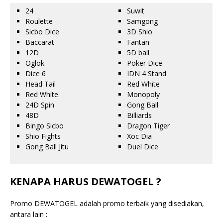
24
Suwit
Roulette
Samgong
Sicbo Dice
3D Shio
Baccarat
Fantan
12D
5D ball
Oglok
Poker Dice
Dice 6
IDN 4 Stand
Head Tail
Red White
Red White
Monopoly
24D Spin
Gong Ball
48D
Billiards
Bingo Sicbo
Dragon Tiger
Shio Fights
Xoc Dia
Gong Ball Jitu
Duel Dice
KENAPA HARUS DEWATOGEL ?
Promo DEWATOGEL adalah promo terbaik yang disediakan,
antara lain :