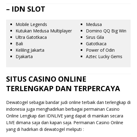
– IDN SLOT
Mobile Legends
Medusa
Kutukan Medusa Multiplayer
Domino QQ Big Win
Ultra Gatotkaca
Sirus Gila
Bali
Gatotkaca
Keliling Jakarta
Power of Odin
Djakarta
Aztec Lucky Gems
SITUS CASINO ONLINE
TERLENGKAP DAN TERPERCAYA
Dewatogel sebagai bandar judi online terbaik dan terlengkap di
indonesia juga menghadirkan berbagai permainan Casino
Online Lengkap dari IDNLIVE yang dapat di mainkan secara
LIVE dimana saja dan kapan saja. Permainan Casino Online
yang di hadirkan di dewatogel meliputi :