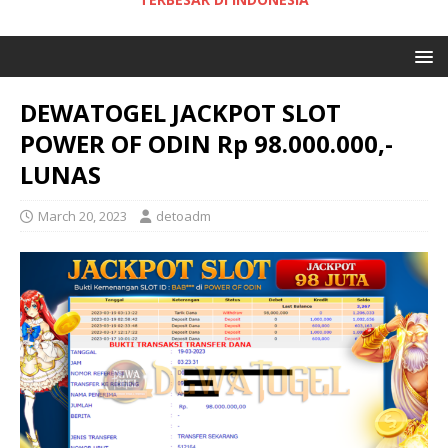
DEWATOGEL JACKPOT SLOT
POWER OF ODIN Rp 98.000.000,-
LUNAS
March 20, 2023
detoadm