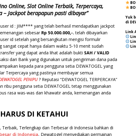
BO
no Online, Slot Online Terbaik, Terpercaya,
BO
a – Jackpot berapapun pasti dibayar”
Yuk b
di D
er id : JIM**** yang telah berhasil mendapatkan jackpot
Link 
Kemenangan sebesar
Rp 50.000.000,-.
telah dibayarkan
Lin
ser id setelah yang bersangkutan mengisi formulir
Lin
ng sangat cepat hanya dalam waktu 5-10 menit sudah
Lin
transfer yang dapat anda lihat adalah bukti
SAH / VALID
nsaksi dari Bank yang digunakan untuk pengiriman dana pada
mi sampaikan kepada para pengguna setia DEWATOGEL yang
ndar Terpercaya yang pastinya membayar semua
DEWATOGEL PENIPU
? Reputasi “DEWATOGEL TERPERCAYA”
usan ribu pengguna setia DEWATOGEL tetap menggunakan
. Hapus rasa was-was dan khawatir anda, kemenangan anda
HARUS DI KETAHUI
, Terbaik, Terlengkap dan Terbesar di Indonesia bahkan di
rbesar di Indonesia
, Dewatogel menyediakan permainan