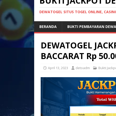
BUKTI JACKPOT D
DEWATOGEL SITUS TOGEL ONLINE, CASINO
BERANDA
BUKTI PEMBAYARAN DEW
DEWATOGEL JACKP
BACCARAT Rp 50.0
April 13, 2023
detoadm
Bukti Jack