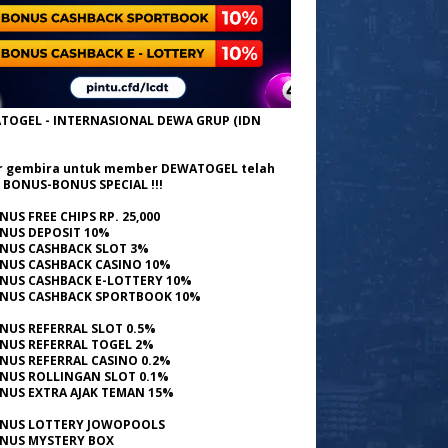
TOGEL - INTERNASIONAL DEWA GRUP (IDN
r gembira untuk member DEWATOGEL telah
r
BONUS-BONUS SPECIAL
!!!
US FREE CHIPS RP. 25,000
NUS DEPOSIT 10%
NUS CASHBACK SLOT 3%
NUS CASHBACK CASINO 10%
NUS CASHBACK E-LOTTERY 10%
NUS CASHBACK SPORTBOOK 10%
NUS REFERRAL SLOT 0.5%
NUS REFERRAL TOGEL 2%
NUS REFERRAL CASINO 0.2%
NUS ROLLINGAN SLOT 0.1%
NUS EXTRA AJAK TEMAN 15%
NUS LOTTERY JOWOPOOLS
NUS MYSTERY BOX